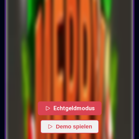
Echtgeldmodus
Demo spielen