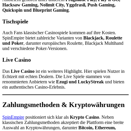
Hacksaw Gaming, Nolimit City, Yggdrasil, Push Gaming,
Quickspin und Blueprint Gaming
.
Tischspiele
Auch Fans klassischer Casinospiele kommen auf ihre Kosten.
SpinEmpire bietet zahlreiche Varianten von
Blackjack, Roulette
und Poker
, darunter europäisches Roulette, Blackjack Multihand
und verschiedene Poker-Versionen.
Live Casino
Das
Live Casino
ist ein weiteres Highlight. Hier spielen Nutzer in
Echtzeit mit echten Dealern. Die Live Spiele stammen von
renommierten Anbietern wie
Ezugi und LuckyStreak
und bieten
ein authentisches Casino-Erlebnis.
Zahlungsmethoden & Kryptowährungen
SpinEmpire
positioniert sich klar als
Krypto Casino
. Neben
klassischen Zahlungsmethoden akzeptiert die Plattform eine breite
Auswahl an Kryptowährungen, darunter
Bitcoin, Ethereum,