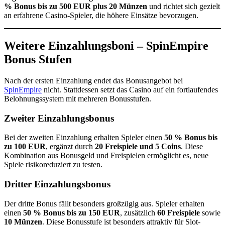
% Bonus bis zu 500 EUR plus 20 Münzen
und richtet sich gezielt
an erfahrene Casino-Spieler, die höhere Einsätze bevorzugen.
Weitere Einzahlungsboni – SpinEmpire
Bonus Stufen
Nach der ersten Einzahlung endet das Bonusangebot bei
SpinEmpire
nicht. Stattdessen setzt das Casino auf ein fortlaufendes
Belohnungssystem mit mehreren Bonusstufen.
Zweiter Einzahlungsbonus
Bei der zweiten Einzahlung erhalten Spieler einen
50 % Bonus bis
zu 100 EUR
, ergänzt durch
20 Freispiele und 5 Coins
. Diese
Kombination aus Bonusgeld und Freispielen ermöglicht es, neue
Spiele risikoreduziert zu testen.
Dritter Einzahlungsbonus
Der dritte Bonus fällt besonders großzügig aus. Spieler erhalten
einen
50 % Bonus bis zu 150 EUR
, zusätzlich
60 Freispiele
sowie
10 Münzen
. Diese Bonusstufe ist besonders attraktiv für Slot-