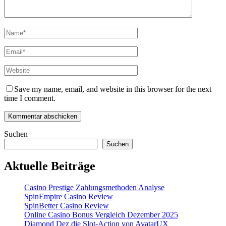
Save my name, email, and website in this browser for the next
time I comment.
Suchen
Suchen
Aktuelle Beiträge
Casino Prestige Zahlungsmethoden Analyse
SpinEmpire Casino Review
SpinBetter Casino Review
Online Casino Bonus Vergleich Dezember 2025
Diamond Dez die Slot-Action von AvatarUX