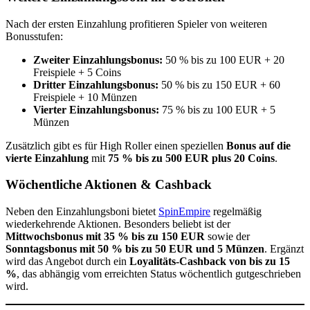
Nach der ersten Einzahlung profitieren Spieler von weiteren
Bonusstufen:
Zweiter Einzahlungsbonus:
50 % bis zu 100 EUR + 20
Freispiele + 5 Coins
Dritter Einzahlungsbonus:
50 % bis zu 150 EUR + 60
Freispiele + 10 Münzen
Vierter Einzahlungsbonus:
75 % bis zu 100 EUR + 5
Münzen
Zusätzlich gibt es für High Roller einen speziellen
Bonus auf die
vierte Einzahlung
mit
75 % bis zu 500 EUR plus 20 Coins
.
Wöchentliche Aktionen & Cashback
Neben den Einzahlungsboni bietet
SpinEmpire
regelmäßig
wiederkehrende Aktionen. Besonders beliebt ist der
Mittwochsbonus mit 35 % bis zu 150 EUR
sowie der
Sonntagsbonus mit 50 % bis zu 50 EUR und 5 Münzen
. Ergänzt
wird das Angebot durch ein
Loyalitäts-Cashback von bis zu 15
%
, das abhängig vom erreichten Status wöchentlich gutgeschrieben
wird.