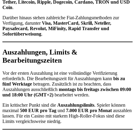
Tether, Litecoin, Ripple, Dogecoin, Cardano, TRON und USD
Coin
.
Darüber hinaus stehen zahlreiche Fiat-Zahlungsmethoden zur
Verfügung, darunter
Visa, MasterCard, Skrill, Neteller,
Paysafecard, Revolut, MiFinity, Rapid Transfer und
Sofortüberweisung
.
Auszahlungen, Limits &
Bearbeitungszeiten
Vor der ersten Auszahlung ist eine vollständige Verifizierung
erforderlich. Die Bearbeitungszeit für Auszahlungen kann
bis zu
fünf Werktage
betragen. Zusätzlich ist zu beachten, dass
Auszahlungen ausschließlich
montags bis freitags zwischen 09:00
und 18:00 Uhr (GMT+2)
bearbeitet werden.
Ein kritischer Punkt sind die
Auszahlungslimits
. Spieler können
maximal
500 EUR pro Tag
und
7.000 EUR pro Monat
auszahlen
lassen. Für ein Casino mit starkem High-Roller-Fokus sind diese
Limits vergleichsweise niedrig.