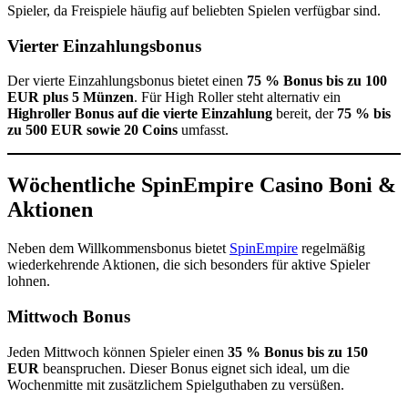
Spieler, da Freispiele häufig auf beliebten Spielen verfügbar sind.
Vierter Einzahlungsbonus
Der vierte Einzahlungsbonus bietet einen
75 % Bonus bis zu 100
EUR plus 5 Münzen
. Für High Roller steht alternativ ein
Highroller Bonus auf die vierte Einzahlung
bereit, der
75 % bis
zu 500 EUR sowie 20 Coins
umfasst.
Wöchentliche SpinEmpire Casino Boni &
Aktionen
Neben dem Willkommensbonus bietet
SpinEmpire
regelmäßig
wiederkehrende Aktionen, die sich besonders für aktive Spieler
lohnen.
Mittwoch Bonus
Jeden Mittwoch können Spieler einen
35 % Bonus bis zu 150
EUR
beanspruchen. Dieser Bonus eignet sich ideal, um die
Wochenmitte mit zusätzlichem Spielguthaben zu versüßen.