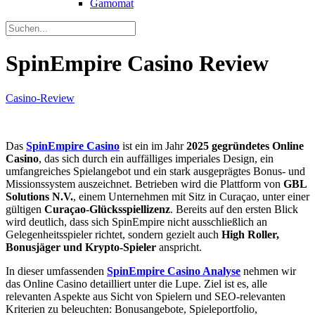
Gamomat
SpinEmpire Casino Review
Casino-Review
Das
SpinEmpire Casino
ist ein im Jahr
2025 gegründetes Online
Casino
, das sich durch ein auffälliges imperiales Design, ein
umfangreiches Spielangebot und ein stark ausgeprägtes Bonus- und
Missionssystem auszeichnet. Betrieben wird die Plattform von
GBL
Solutions N.V.
, einem Unternehmen mit Sitz in Curaçao, unter einer
gültigen
Curaçao-Glücksspiellizenz
. Bereits auf den ersten Blick
wird deutlich, dass sich SpinEmpire nicht ausschließlich an
Gelegenheitsspieler richtet, sondern gezielt auch
High Roller,
Bonusjäger und Krypto-Spieler
anspricht.
In dieser umfassenden
SpinEmpire Casino Analyse
nehmen wir
das Online Casino detailliert unter die Lupe. Ziel ist es, alle
relevanten Aspekte aus Sicht von Spielern und SEO-relevanten
Kriterien zu beleuchten: Bonusangebote, Spieleportfolio,