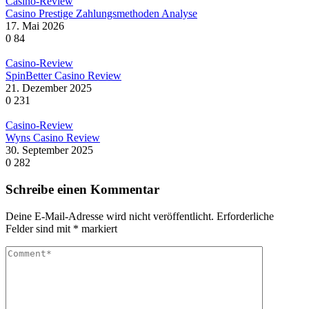
Casino-Review
Casino Prestige Zahlungsmethoden Analyse
17. Mai 2026
0
84
Casino-Review
SpinBetter Casino Review
21. Dezember 2025
0
231
Casino-Review
Wyns Casino Review
30. September 2025
0
282
Schreibe einen Kommentar
Deine E-Mail-Adresse wird nicht veröffentlicht.
Erforderliche
Felder sind mit
*
markiert