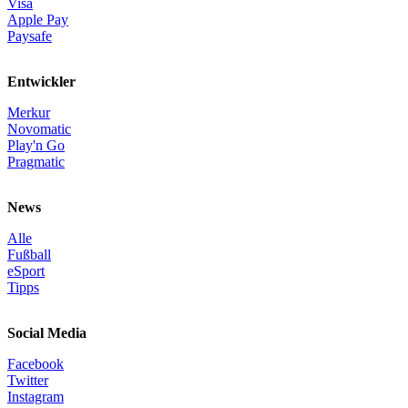
Visa
Apple Pay
Paysafe
Entwickler
Merkur
Novomatic
Play'n Go
Pragmatic
News
Alle
Fußball
eSport
Tipps
Social Media
Facebook
Twitter
Instagram