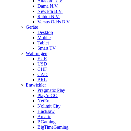
Altacore N.V.
Dama N.V.
NewEra B.V.
Rabidi N.V.
Versus Odds B.V.
Geräte
Desktop
Mobile
Tablet
Smart TV
Währungen
EUR
USD
CHF
CAD
BRL
Entwickler
Pragmatic Play
Play’n GO
NetEnt
Nolimit City
Hacksaw
Amatic
BGaming
BigTimeGaming