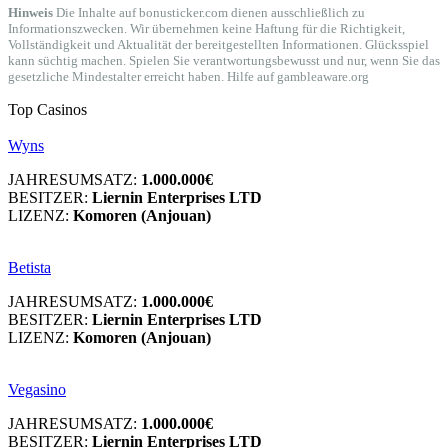
Hinweis
Die Inhalte auf bonusticker.com dienen ausschließlich zu
Informationszwecken. Wir übernehmen keine Haftung für die Richtigkeit,
Vollständigkeit und Aktualität der bereitgestellten Informationen. Glücksspiel
kann süchtig machen. Spielen Sie verantwortungsbewusst und nur, wenn Sie das
gesetzliche Mindestalter erreicht haben. Hilfe auf gambleaware.org
Top Casinos
Wyns
JAHRESUMSATZ:
1.000.000€
BESITZER:
Liernin Enterprises LTD
LIZENZ:
Komoren (Anjouan)
Betista
JAHRESUMSATZ:
1.000.000€
BESITZER:
Liernin Enterprises LTD
LIZENZ:
Komoren (Anjouan)
Vegasino
JAHRESUMSATZ:
1.000.000€
BESITZER:
Liernin Enterprises LTD