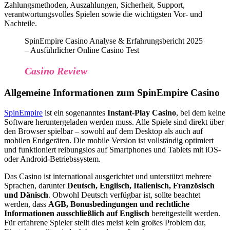
Zahlungsmethoden, Auszahlungen, Sicherheit, Support,
verantwortungsvolles Spielen sowie die wichtigsten Vor- und
Nachteile.
SpinEmpire Casino Analyse & Erfahrungsbericht 2025
– Ausführlicher Online Casino Test
Casino Review
Allgemeine Informationen zum SpinEmpire Casino
SpinEmpire
ist ein sogenanntes
Instant-Play Casino
, bei dem keine
Software heruntergeladen werden muss. Alle Spiele sind direkt über
den Browser spielbar – sowohl auf dem Desktop als auch auf
mobilen Endgeräten. Die mobile Version ist vollständig optimiert
und funktioniert reibungslos auf Smartphones und Tablets mit iOS-
oder Android-Betriebssystem.
Das Casino ist international ausgerichtet und unterstützt mehrere
Sprachen, darunter
Deutsch, Englisch, Italienisch, Französisch
und Dänisch
. Obwohl Deutsch verfügbar ist, sollte beachtet
werden, dass
AGB, Bonusbedingungen und rechtliche
Informationen ausschließlich auf Englisch
bereitgestellt werden.
Für erfahrene Spieler stellt dies meist kein großes Problem dar,