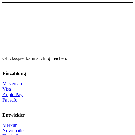
Glücksspiel kann süchtig machen.
Einzahlung
Mastercard
Visa
Apple Pay
Paysafe
Entwickler
Merkur
Novomatic