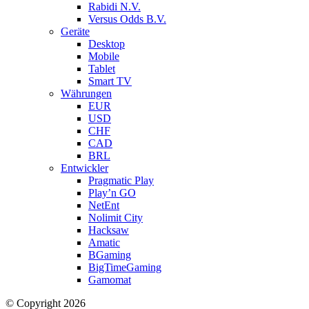
Rabidi N.V.
Versus Odds B.V.
Geräte
Desktop
Mobile
Tablet
Smart TV
Währungen
EUR
USD
CHF
CAD
BRL
Entwickler
Pragmatic Play
Play’n GO
NetEnt
Nolimit City
Hacksaw
Amatic
BGaming
BigTimeGaming
Gamomat
© Copyright 2026