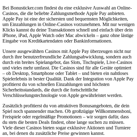
Bei Bonusticker.com findest du eine exklusive Auswahl an Online-
Casinos, die die beliebte Zahlungsmethode Apple Pay anbieten.
Apple Pay ist eine der sichersten und bequemsten Möglichkeiten,
um Einzahlungen in Online-Casinos vorzunehmen. Mit nur wenigen
Klicks kannst du deine Transaktionen schnell und einfach über dein
iPhone, iPad, Apple Watch oder Mac abwickeln – ganz ohne lästige
Eingabe von Kreditkartendaten oder Bankinformationen.
Unsere ausgewählten Casinos mit Apple Pay überzeugen nicht nur
durch ihre benutzerfreundliche Zahlungsabwicklung, sondern auch
durch ein breites Spielangebot, das Slots, Tischspiele, Live-Casinos
und vieles mehr umfasst. Die Casinos sind für alle Geräte optimiert
– ob Desktop, Smartphone oder Tablet – und bieten ein nahtloses
Spielerlebnis in bester Qualität. Dank der Integration von Apple Pay
profitierst du von schnellen Einzahlungen und höchsten
Sicherheitsstandards, die durch die fortschrittliche
Verschlüsselungstechnologie von Apple gewährleistet werden.
Zusätzlich profitierst du von attraktiven Bonusangeboten, die dein
Spiel noch spannender machen. Ob großzügige Willkommensboni,
Freispiele oder regelmäßige Promotionen – wir sorgen dafür, dass
du stets die besten Deals findest, ohne lange suchen zu müssen.
Viele dieser Casinos bieten sogar exklusive Aktionen und Turniere
an, bei denen du zusätzliche Preise gewinnen kannst.