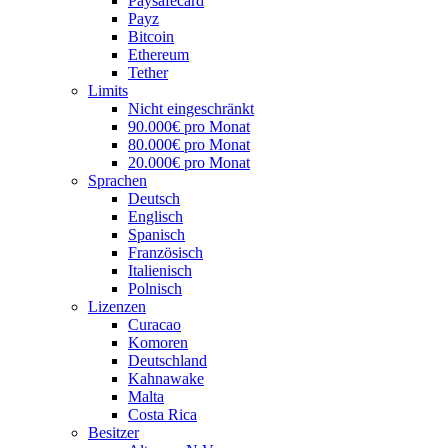
Paysafecard
Payz
Bitcoin
Ethereum
Tether
Limits
Nicht eingeschränkt
90.000€ pro Monat
80.000€ pro Monat
20.000€ pro Monat
Sprachen
Deutsch
Englisch
Spanisch
Französisch
Italienisch
Polnisch
Lizenzen
Curacao
Komoren
Deutschland
Kahnawake
Malta
Costa Rica
Besitzer