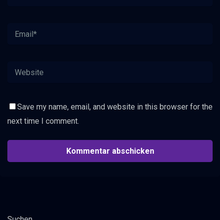
Save my name, email, and website in this browser for the
next time I comment.
Suchen