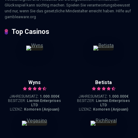
Glücksspiel kann süchtig machen. Spielen Sie verantwortungsbewusst
und nur, wenn Sie das gesetzliche Mindestalter erreicht haben. Hilfe auf
gambleaware.org
Top Casinos
Wyns
Betista
JAHRESUMSATZ:
1.000.000€
JAHRESUMSATZ:
1.000.000€
BESITZER:
Liernin Enterprises
BESITZER:
Liernin Enterprises
LTD
LTD
LIZENZ:
Komoren (Anjouan)
LIZENZ:
Komoren (Anjouan)