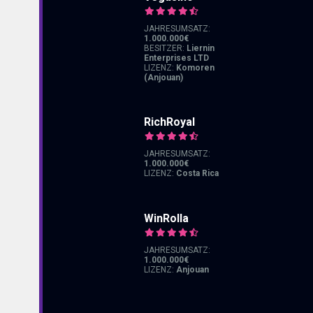
JAHRESUMSATZ:
1.000.000€
BESITZER:
Liernin
Enterprises LTD
LIZENZ:
Komoren
(Anjouan)
RichRoyal
JAHRESUMSATZ:
1.000.000€
LIZENZ:
Costa Rica
WinRolla
JAHRESUMSATZ:
1.000.000€
LIZENZ:
Anjouan