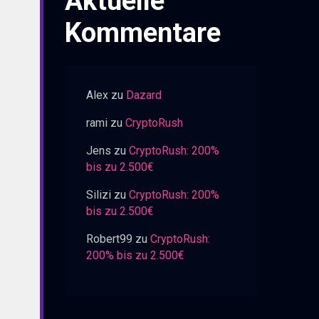
Aktuelle
Kommentare
Alex
zu
Dazard
rami
zu
CryptoRush
Jens
zu
CryptoRush: 200%
bis zu 2.500€
Silizi
zu
CryptoRush: 200%
bis zu 2.500€
Robert99
zu
CryptoRush:
200% bis zu 2.500€