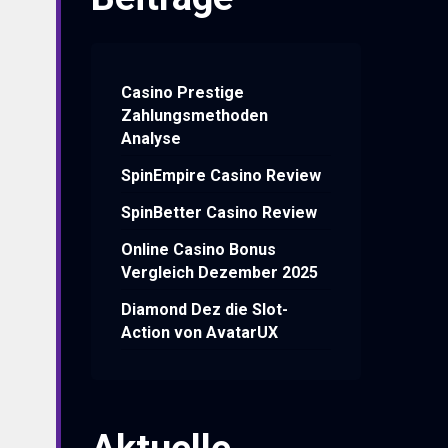
Casino Prestige
Zahlungsmethoden
Analyse
SpinEmpire Casino Review
SpinBetter Casino Review
Online Casino Bonus
Vergleich Dezember 2025
Diamond Dez die Slot-
Action von AvatarUX