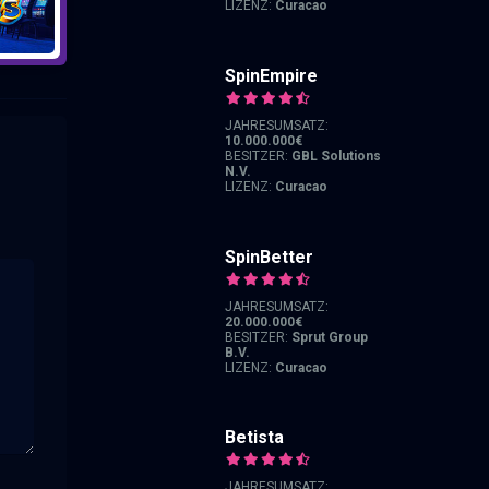
LIZENZ:
Curacao
SpinEmpire
JAHRESUMSATZ:
10.000.000€
BESITZER:
GBL Solutions
N.V.
LIZENZ:
Curacao
SpinBetter
JAHRESUMSATZ:
20.000.000€
BESITZER:
Sprut Group
B.V.
LIZENZ:
Curacao
Betista
JAHRESUMSATZ: