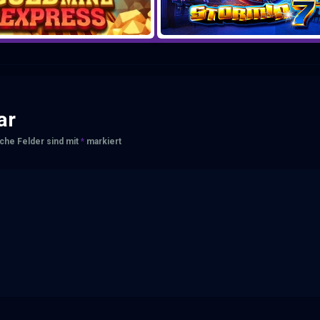
ar
iche Felder sind mit
*
markiert