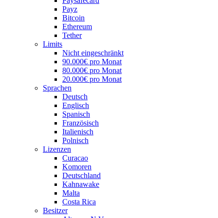
Paysafecard
Payz
Bitcoin
Ethereum
Tether
Limits
Nicht eingeschränkt
90.000€ pro Monat
80.000€ pro Monat
20.000€ pro Monat
Sprachen
Deutsch
Englisch
Spanisch
Französisch
Italienisch
Polnisch
Lizenzen
Curacao
Komoren
Deutschland
Kahnawake
Malta
Costa Rica
Besitzer