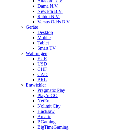
Altacore N.V.
Dama N.V.
NewEra B.V.
Rabidi N.V.
Versus Odds B.V.
Geräte
Desktop
Mobile
Tablet
Smart TV
Währungen
EUR
USD
CHF
CAD
BRL
Entwickler
Pragmatic Play
Play’n GO
NetEnt
Nolimit City
Hacksaw
Amatic
BGaming
BigTimeGaming