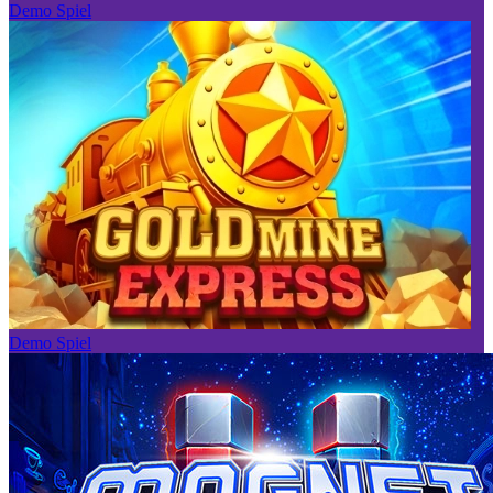
Demo Spiel
Demo Spiel