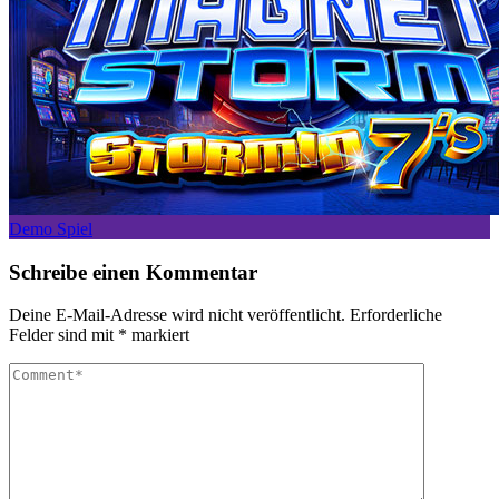
Demo Spiel
Schreibe einen Kommentar
Deine E-Mail-Adresse wird nicht veröffentlicht.
Erforderliche
Felder sind mit
*
markiert