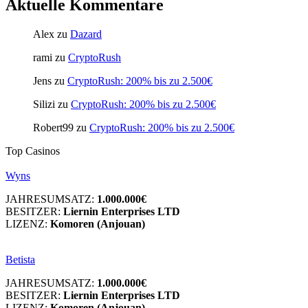
Aktuelle Kommentare
Alex
zu
Dazard
rami
zu
CryptoRush
Jens
zu
CryptoRush: 200% bis zu 2.500€
Silizi
zu
CryptoRush: 200% bis zu 2.500€
Robert99
zu
CryptoRush: 200% bis zu 2.500€
Top Casinos
Wyns
JAHRESUMSATZ:
1.000.000€
BESITZER:
Liernin Enterprises LTD
LIZENZ:
Komoren (Anjouan)
Betista
JAHRESUMSATZ:
1.000.000€
BESITZER:
Liernin Enterprises LTD
LIZENZ:
Komoren (Anjouan)