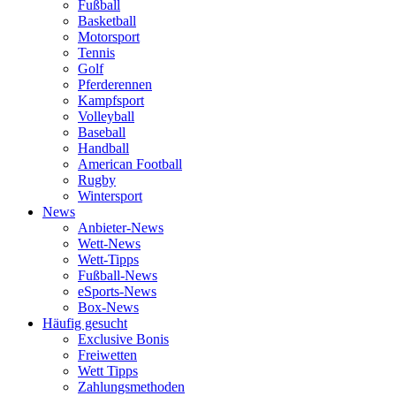
Fußball
Basketball
Motorsport
Tennis
Golf
Pferderennen
Kampfsport
Volleyball
Baseball
Handball
American Football
Rugby
Wintersport
News
Anbieter-News
Wett-News
Wett-Tipps
Fußball-News
eSports-News
Box-News
Häufig gesucht
Exclusive Bonis
Freiwetten
Wett Tipps
Zahlungsmethoden