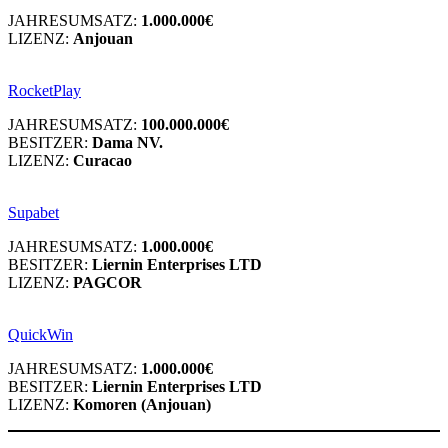
JAHRESUMSATZ:
1.000.000€
LIZENZ:
Anjouan
RocketPlay
JAHRESUMSATZ:
100.000.000€
BESITZER:
Dama NV.
LIZENZ:
Curacao
Supabet
JAHRESUMSATZ:
1.000.000€
BESITZER:
Liernin Enterprises LTD
LIZENZ:
PAGCOR
QuickWin
JAHRESUMSATZ:
1.000.000€
BESITZER:
Liernin Enterprises LTD
LIZENZ:
Komoren (Anjouan)