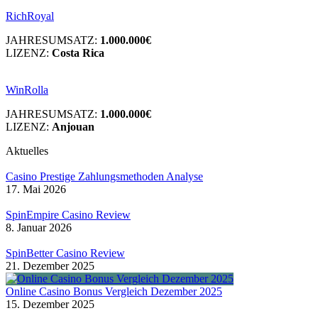
RichRoyal
JAHRESUMSATZ:
1.000.000€
LIZENZ:
Costa Rica
WinRolla
JAHRESUMSATZ:
1.000.000€
LIZENZ:
Anjouan
Aktuelles
Casino Prestige Zahlungsmethoden Analyse
17. Mai 2026
SpinEmpire Casino Review
8. Januar 2026
SpinBetter Casino Review
21. Dezember 2025
Online Casino Bonus Vergleich Dezember 2025
15. Dezember 2025