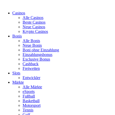
Casinos
Alle Casinos
Beste Casinos
Neue Casinos
Krypto Casinos
Bonis
Alle Bonis
Neue Bonis
Boni ohne Einzahlung
Einzahlungsbonus
Exclusive Bonus
Cashback
Freiwetten
Slots
Entwickler
Märkte
Alle Märkte
eSports
Fußball
Basketball
Motorsport
Tennis
Golf