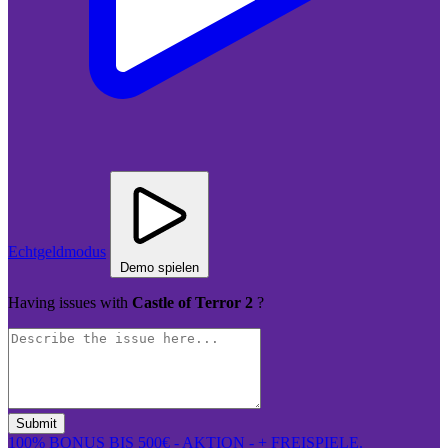
Echtgeldmodus
Demo spielen
Having issues with
Castle of Terror 2
?
Submit
100% BONUS BIS 500€ - AKTION - + FREISPIELE.