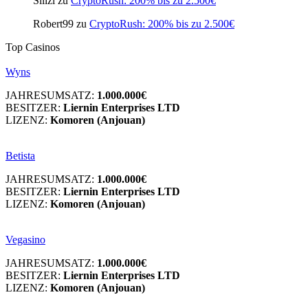
Silizi
zu
CryptoRush: 200% bis zu 2.500€
Robert99
zu
CryptoRush: 200% bis zu 2.500€
Top Casinos
Wyns
JAHRESUMSATZ:
1.000.000€
BESITZER:
Liernin Enterprises LTD
LIZENZ:
Komoren (Anjouan)
Betista
JAHRESUMSATZ:
1.000.000€
BESITZER:
Liernin Enterprises LTD
LIZENZ:
Komoren (Anjouan)
Vegasino
JAHRESUMSATZ:
1.000.000€
BESITZER:
Liernin Enterprises LTD
LIZENZ:
Komoren (Anjouan)