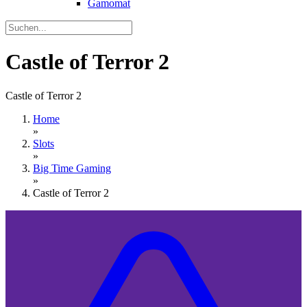
Gamomat
Castle of Terror 2
Castle of Terror 2
Home
»
Slots
»
Big Time Gaming
»
Castle of Terror 2