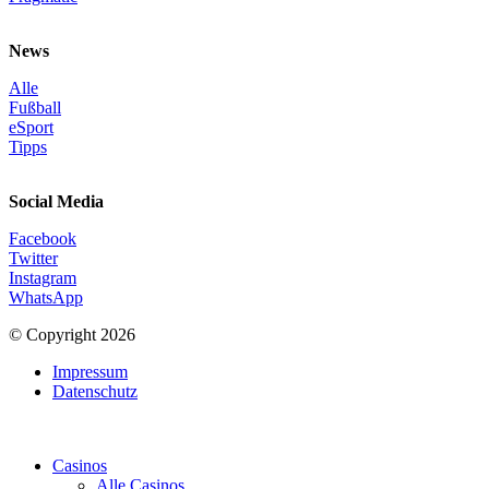
News
Alle
Fußball
eSport
Tipps
Social Media
Facebook
Twitter
Instagram
WhatsApp
© Copyright 2026
Impressum
Datenschutz
Casinos
Alle Casinos