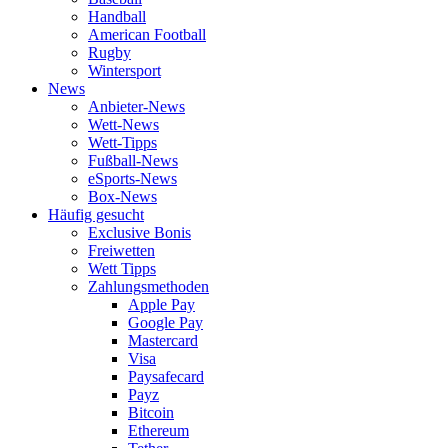
Handball
American Football
Rugby
Wintersport
News
Anbieter-News
Wett-News
Wett-Tipps
Fußball-News
eSports-News
Box-News
Häufig gesucht
Exclusive Bonis
Freiwetten
Wett Tipps
Zahlungsmethoden
Apple Pay
Google Pay
Mastercard
Visa
Paysafecard
Payz
Bitcoin
Ethereum