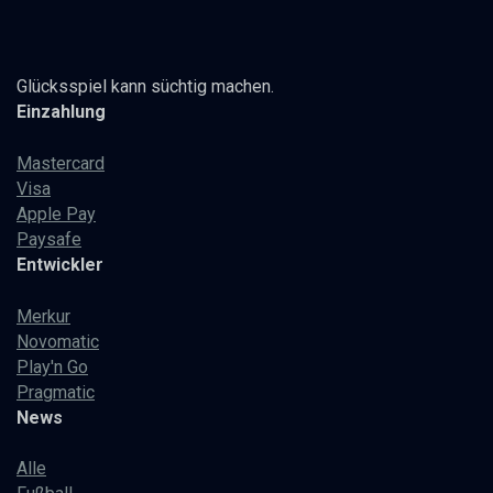
Glücksspiel kann süchtig machen.
Einzahlung
Mastercard
Visa
Apple Pay
Paysafe
Entwickler
Merkur
Novomatic
Play'n Go
Pragmatic
News
Alle