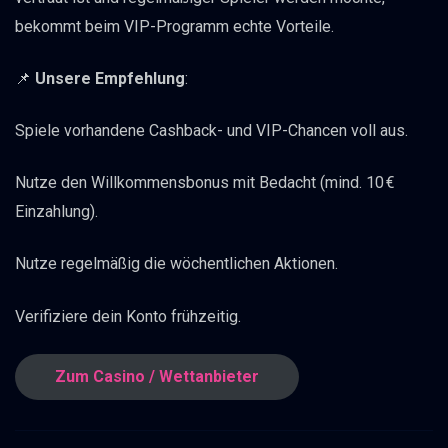
bekommt beim VIP-Programm echte Vorteile.
📌
Unsere Empfehlung
:
Spiele vorhandene Cashback- und VIP-Chancen voll aus.
Nutze den Willkommensbonus mit Bedacht (mind. 10 €
Einzahlung).
Nutze regelmäßig die wöchentlichen Aktionen.
Verifiziere dein Konto frühzeitig.
Zum Casino / Wettanbieter