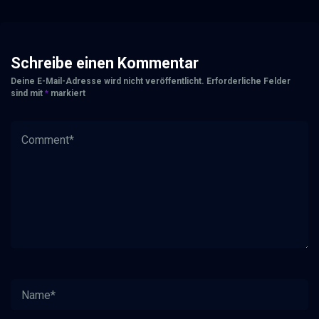
Schreibe einen Kommentar
Deine E-Mail-Adresse wird nicht veröffentlicht.
Erforderliche Felder
sind mit
*
markiert