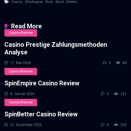
Casino
,
Glücksspiel
,
Slots
,
Sport
,
Wetten
Read More
Casino-Review
Casino Prestige Zahlungsmethoden
Analyse
17. Mai 2026
0
84
Casino-Review
SpinEmpire Casino Review
8. Januar 2026
0
221
Casino-Review
SpinBetter Casino Review
21. Dezember 2025
0
232