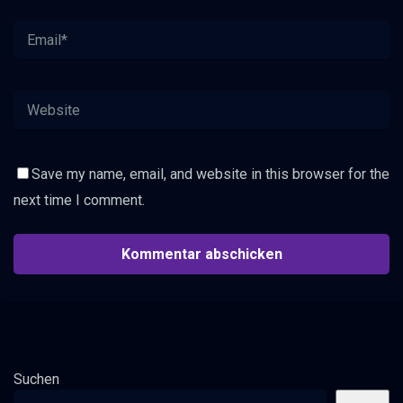
Save my name, email, and website in this browser for the
next time I comment.
Suchen