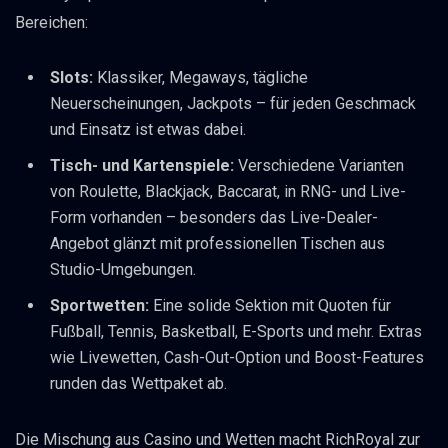
Bereichen:
Slots:
Klassiker, Megaways, tägliche
Neuerscheinungen, Jackpots – für jeden Geschmack
und Einsatz ist etwas dabei.
Tisch- und Kartenspiele:
Verschiedene Varianten
von Roulette, Blackjack, Baccarat, in RNG- und Live-
Form vorhanden – besonders das Live-Dealer-
Angebot glänzt mit professionellen Tischen aus
Studio-Umgebungen.
Sportwetten:
Eine solide Sektion mit Quoten für
Fußball, Tennis, Basketball, E-Sports und mehr. Extras
wie Livewetten, Cash-Out-Option und Boost-Features
runden das Wettpaket ab.
Die Mischung aus Casino und Wetten macht RichRoyal zur