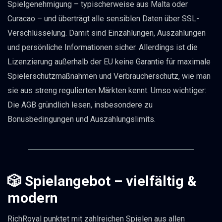
Spielgenehmigung – typischerweise aus Malta oder
Curacao – und überträgt alle sensiblen Daten über SSL-
Verschlüsselung. Damit sind Einzahlungen, Auszahlungen
und persönliche Informationen sicher. Allerdings ist die
Lizenzierung außerhalb der EU keine Garantie für maximale
Spielerschutzmaßnahmen und Verbraucherschutz, wie man
sie aus streng regulierten Märkten kennt. Umso wichtiger:
Die AGB gründlich lesen, insbesondere zu
Bonusbedingungen und Auszahlungslimits.
🎲
Spielangebot – vielfältig &
modern
RichRoyal punktet mit zahlreichen Spielen aus allen