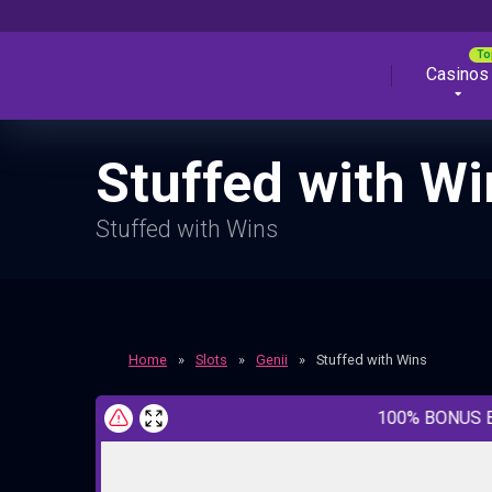
Casinos
Stuffed with Wi
Stuffed with Wins
Home
»
Slots
»
Genii
»
Stuffed with Wins
100% BONUS BIS 50