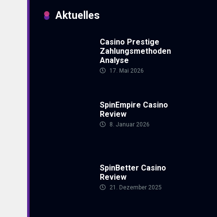
Aktuelles
Casino Prestige
Zahlungsmethoden
Analyse
17. Mai 2026
SpinEmpire Casino
Review
8. Januar 2026
SpinBetter Casino
Review
21. Dezember 2025