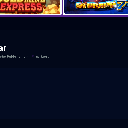
ar
iche Felder sind mit
*
markiert