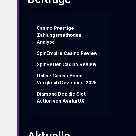
Casino Prestige
Zahlungsmethoden
Analyse
SpinEmpire Casino Review
SpinBetter Casino Review
Online Casino Bonus
Vergleich Dezember 2025
Diamond Dez die Slot-
Action von AvatarUX