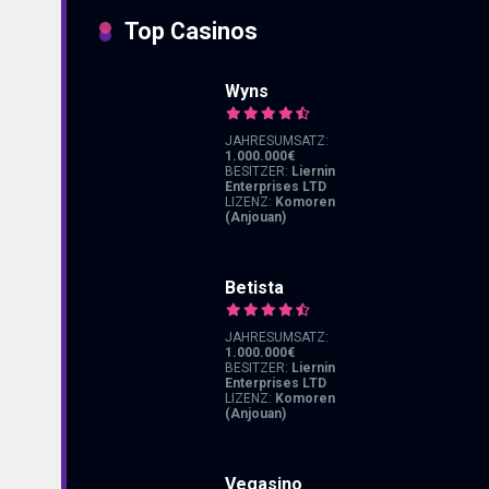
Top Casinos
Wyns
JAHRESUMSATZ:
1.000.000€
BESITZER:
Liernin
Enterprises LTD
LIZENZ:
Komoren
(Anjouan)
Betista
JAHRESUMSATZ:
1.000.000€
BESITZER:
Liernin
Enterprises LTD
LIZENZ:
Komoren
(Anjouan)
Vegasino