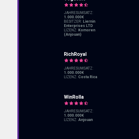
JAHRESUMSATZ:
1.000.000€
BESITZER:
Liernin
Enterprises LTD
LIZENZ:
Komoren
(Anjouan)
RichRoyal
JAHRESUMSATZ:
1.000.000€
LIZENZ:
Costa Rica
WinRolla
JAHRESUMSATZ:
1.000.000€
LIZENZ:
Anjouan