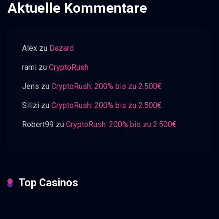
Aktuelle Kommentare
Alex
zu
Dazard
rami
zu
CryptoRush
Jens
zu
CryptoRush: 200% bis zu 2.500€
Silizi
zu
CryptoRush: 200% bis zu 2.500€
Robert99
zu
CryptoRush: 200% bis zu 2.500€
Top Casinos