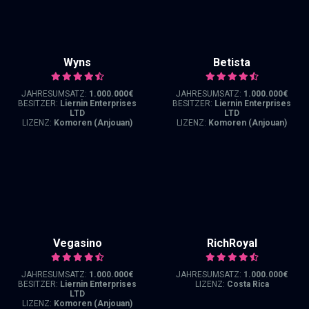
Wyns
Betista
JAHRESUMSATZ:
1.000.000€
JAHRESUMSATZ:
1.000.000€
BESITZER:
Liernin Enterprises
BESITZER:
Liernin Enterprises
LTD
LTD
LIZENZ:
Komoren (Anjouan)
LIZENZ:
Komoren (Anjouan)
Vegasino
RichRoyal
JAHRESUMSATZ:
1.000.000€
JAHRESUMSATZ:
1.000.000€
BESITZER:
Liernin Enterprises
LIZENZ:
Costa Rica
LTD
LIZENZ:
Komoren (Anjouan)