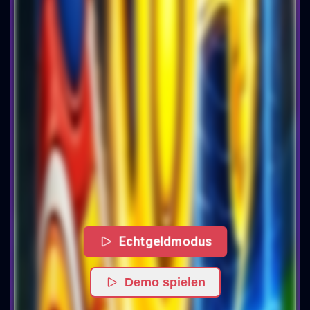
Echtgeldmodus
Demo spielen