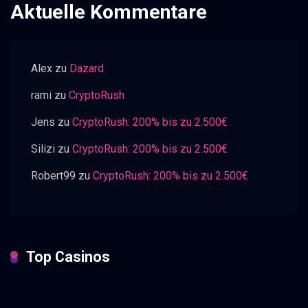
Aktuelle Kommentare
Alex
zu
Dazard
rami
zu
CryptoRush
Jens
zu
CryptoRush: 200% bis zu 2.500€
Silizi
zu
CryptoRush: 200% bis zu 2.500€
Robert99
zu
CryptoRush: 200% bis zu 2.500€
Top Casinos