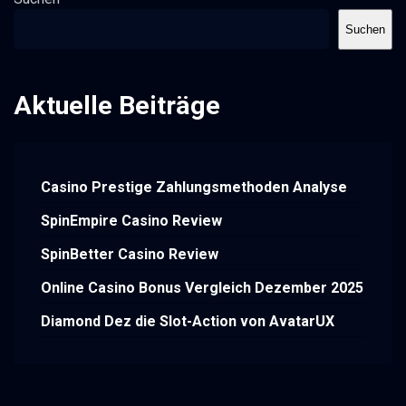
Suchen
Aktuelle Beiträge
Casino Prestige Zahlungsmethoden Analyse
SpinEmpire Casino Review
SpinBetter Casino Review
Online Casino Bonus Vergleich Dezember 2025
Diamond Dez die Slot-Action von AvatarUX