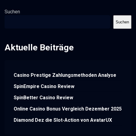
Suchen
Suchen
Aktuelle Beiträge
Casino Prestige Zahlungsmethoden Analyse
SpinEmpire Casino Review
SpinBetter Casino Review
Online Casino Bonus Vergleich Dezember 2025
Diamond Dez die Slot-Action von AvatarUX