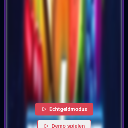
Echtgeldmodus
Demo spielen