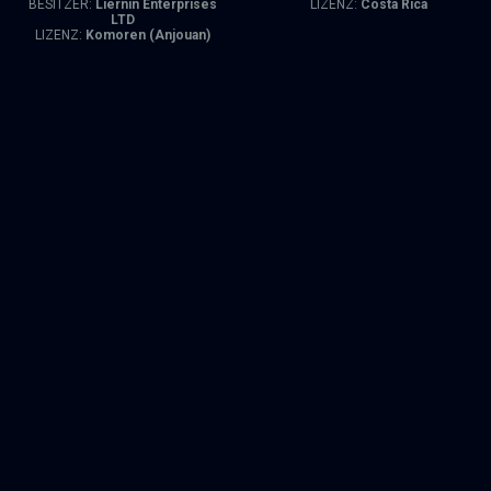
BESITZER:
Liernin Enterprises
LIZENZ:
Costa Rica
LTD
LIZENZ:
Komoren (Anjouan)
WinRolla
JAHRESUMSATZ:
1.000.000€
LIZENZ:
Anjouan
Aktuelles
Casino Prestige Zahlungsmethoden
Analyse