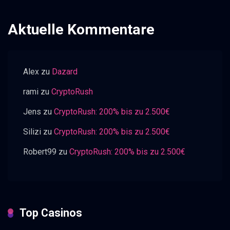
Aktuelle Kommentare
Alex
zu
Dazard
rami
zu
CryptoRush
Jens
zu
CryptoRush: 200% bis zu 2.500€
Silizi
zu
CryptoRush: 200% bis zu 2.500€
Robert99
zu
CryptoRush: 200% bis zu 2.500€
Top Casinos