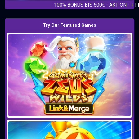
100% BONUS BIS 500€ - AKTION - + FREISPIE
Try Our Featured Games