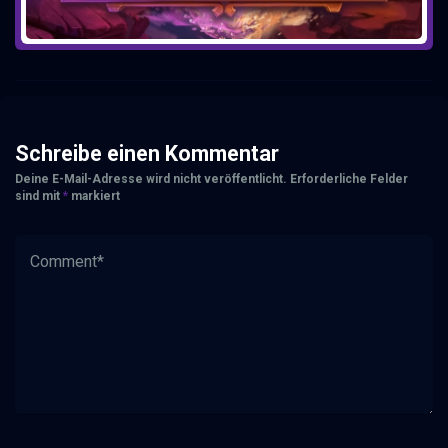
Schreibe einen Kommentar
Deine E-Mail-Adresse wird nicht veröffentlicht.
Erforderliche Felder
sind mit
*
markiert