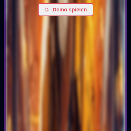
Demo spielen