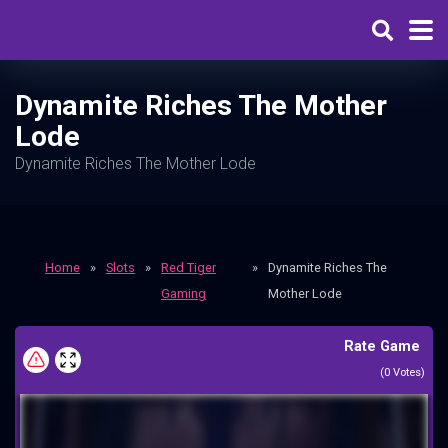
Dynamite Riches The Mother
Lode
Dynamite Riches The Mother Lode
Home
»
Slots
»
Red Tiger
»
Dynamite Riches The
Gaming
Mother Lode
Rate Game
(
0
Votes)