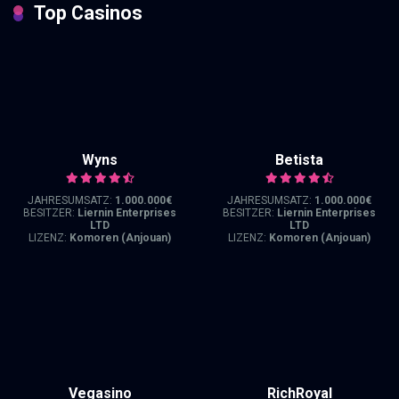
Top Casinos
Wyns
Betista
JAHRESUMSATZ:
1.000.000€
JAHRESUMSATZ:
1.000.000€
BESITZER:
Liernin Enterprises
BESITZER:
Liernin Enterprises
LTD
LTD
LIZENZ:
Komoren (Anjouan)
LIZENZ:
Komoren (Anjouan)
Vegasino
RichRoyal