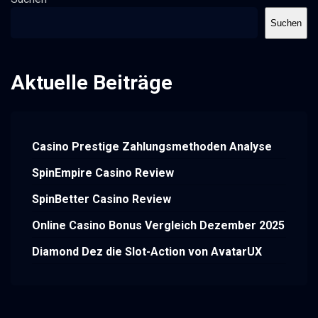
Suchen
Aktuelle Beiträge
Casino Prestige Zahlungsmethoden Analyse
SpinEmpire Casino Review
SpinBetter Casino Review
Online Casino Bonus Vergleich Dezember 2025
Diamond Dez die Slot-Action von AvatarUX