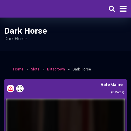
Dark Horse
Dark Horse
Home
»
Slots
»
Blitzcrown
»
Dark Horse
Rate Game
(
0
Votes)