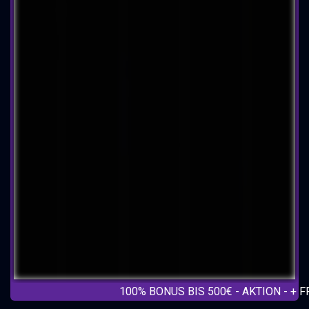
100% BONUS BIS 500€ - AKTION - + FREISPIE