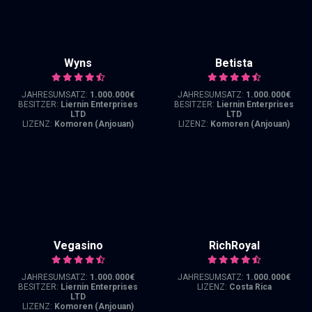
Wyns
Betista
JAHRESUMSATZ:
1.000.000€
JAHRESUMSATZ:
1.000.000€
BESITZER:
Liernin Enterprises
BESITZER:
Liernin Enterprises
LTD
LTD
LIZENZ:
Komoren (Anjouan)
LIZENZ:
Komoren (Anjouan)
Vegasino
RichRoyal
JAHRESUMSATZ:
1.000.000€
JAHRESUMSATZ:
1.000.000€
BESITZER:
Liernin Enterprises
LIZENZ:
Costa Rica
LTD
LIZENZ:
Komoren (Anjouan)