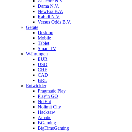
Altacore N.V.
Dama N.V.
NewEra B.V.
Rabidi N.V.
Versus Odds B.V.
Geräte
Desktop
Mobile
Tablet
Smart TV
Währungen
EUR
USD
CHF
CAD
BRL
Entwickler
Pragmatic Play
Play’n GO
NetEnt
Nolimit City
Hacksaw
Amatic
BGaming
BigTimeGaming