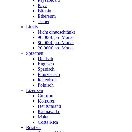
Paysafecard
Payz
Bitcoin
Ethereum
Tether
Limits
Nicht eingeschränkt
90.000€ pro Monat
80.000€ pro Monat
20.000€ pro Monat
Sprachen
Deutsch
Englisch
Spanisch
Französisch
Italienisch
Polnisch
Lizenzen
Curacao
Komoren
Deutschland
Kahnawake
Malta
Costa Rica
Besitzer