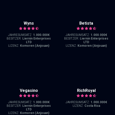
Wyns
Betista
JAHRESUMSATZ:
1.000.000€
JAHRESUMSATZ:
1.000.000€
BESITZER:
Liernin Enterprises
BESITZER:
Liernin Enterprises
LTD
LTD
LIZENZ:
Komoren (Anjouan)
LIZENZ:
Komoren (Anjouan)
Vegasino
RichRoyal
JAHRESUMSATZ:
1.000.000€
JAHRESUMSATZ:
1.000.000€
BESITZER:
Liernin Enterprises
LIZENZ:
Costa Rica
LTD
LIZENZ:
Komoren (Anjouan)