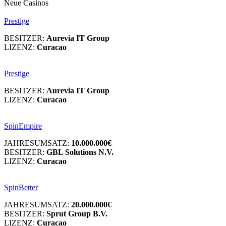
Neue Casinos
Prestige
BESITZER:
Aurevia IT Group
LIZENZ:
Curacao
Prestige
BESITZER:
Aurevia IT Group
LIZENZ:
Curacao
SpinEmpire
JAHRESUMSATZ:
10.000.000€
BESITZER:
GBL Solutions N.V.
LIZENZ:
Curacao
SpinBetter
JAHRESUMSATZ:
20.000.000€
BESITZER:
Sprut Group B.V.
LIZENZ:
Curacao