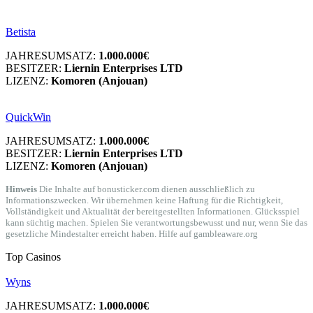
Betista
JAHRESUMSATZ:
1.000.000€
BESITZER:
Liernin Enterprises LTD
LIZENZ:
Komoren (Anjouan)
QuickWin
JAHRESUMSATZ:
1.000.000€
BESITZER:
Liernin Enterprises LTD
LIZENZ:
Komoren (Anjouan)
Hinweis
Die Inhalte auf bonusticker.com dienen ausschließlich zu
Informationszwecken. Wir übernehmen keine Haftung für die Richtigkeit,
Vollständigkeit und Aktualität der bereitgestellten Informationen. Glücksspiel
kann süchtig machen. Spielen Sie verantwortungsbewusst und nur, wenn Sie das
gesetzliche Mindestalter erreicht haben. Hilfe auf gambleaware.org
Top Casinos
Wyns
JAHRESUMSATZ:
1.000.000€