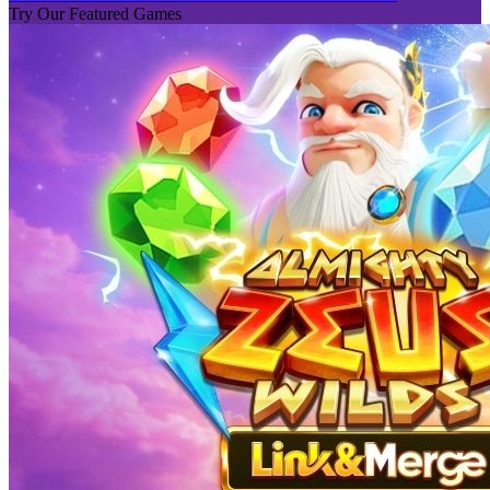
Try Our Featured Games