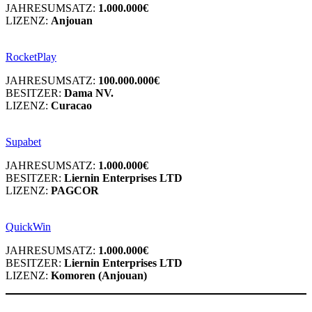
JAHRESUMSATZ:
1.000.000€
LIZENZ:
Anjouan
RocketPlay
JAHRESUMSATZ:
100.000.000€
BESITZER:
Dama NV.
LIZENZ:
Curacao
Supabet
JAHRESUMSATZ:
1.000.000€
BESITZER:
Liernin Enterprises LTD
LIZENZ:
PAGCOR
QuickWin
JAHRESUMSATZ:
1.000.000€
BESITZER:
Liernin Enterprises LTD
LIZENZ:
Komoren (Anjouan)