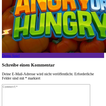
Demo Spiel
Schreibe einen Kommentar
Deine E-Mail-Adresse wird nicht veröffentlicht.
Erforderliche
Felder sind mit
*
markiert