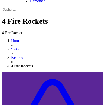
Gamomat
4 Fire Rockets
4 Fire Rockets
Home
»
Slots
»
Kendoo
»
4 Fire Rockets