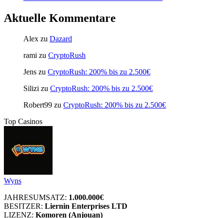
Aktuelle Kommentare
Alex
zu
Dazard
rami
zu
CryptoRush
Jens
zu
CryptoRush: 200% bis zu 2.500€
Silizi
zu
CryptoRush: 200% bis zu 2.500€
Robert99
zu
CryptoRush: 200% bis zu 2.500€
Top Casinos
Wyns
JAHRESUMSATZ:
1.000.000€
BESITZER:
Liernin Enterprises LTD
LIZENZ:
Komoren (Anjouan)