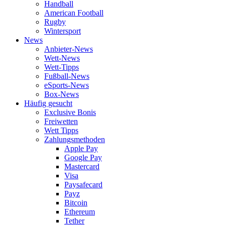
Handball
American Football
Rugby
Wintersport
News
Anbieter-News
Wett-News
Wett-Tipps
Fußball-News
eSports-News
Box-News
Häufig gesucht
Exclusive Bonis
Freiwetten
Wett Tipps
Zahlungsmethoden
Apple Pay
Google Pay
Mastercard
Visa
Paysafecard
Payz
Bitcoin
Ethereum
Tether