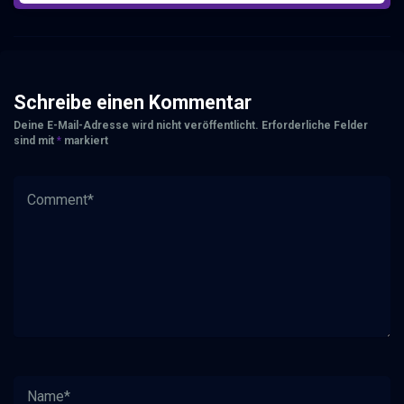
Schreibe einen Kommentar
Deine E-Mail-Adresse wird nicht veröffentlicht.
Erforderliche Felder
sind mit
*
markiert