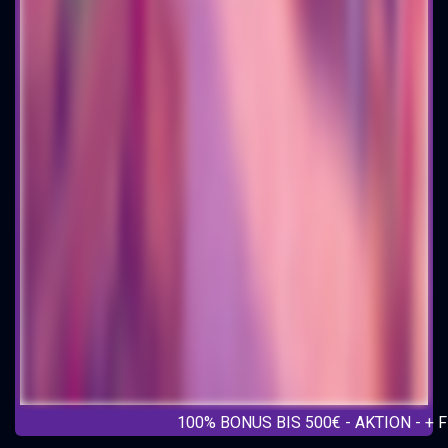
100% BONUS BIS 500€ - AKTION - + FREISPIEL