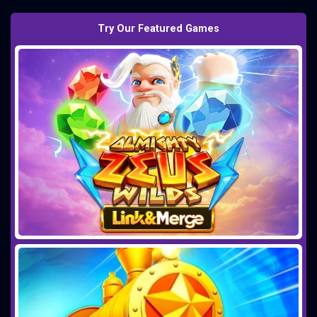
Try Our Featured Games