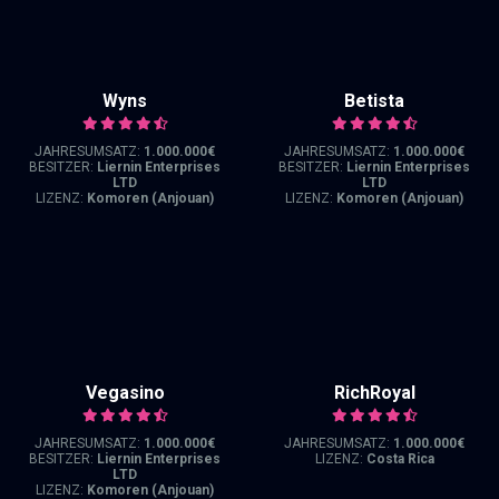
Wyns
Betista
JAHRESUMSATZ:
1.000.000€
JAHRESUMSATZ:
1.000.000€
BESITZER:
Liernin Enterprises
BESITZER:
Liernin Enterprises
LTD
LTD
LIZENZ:
Komoren (Anjouan)
LIZENZ:
Komoren (Anjouan)
Vegasino
RichRoyal
JAHRESUMSATZ:
1.000.000€
JAHRESUMSATZ:
1.000.000€
BESITZER:
Liernin Enterprises
LIZENZ:
Costa Rica
LTD
LIZENZ:
Komoren (Anjouan)