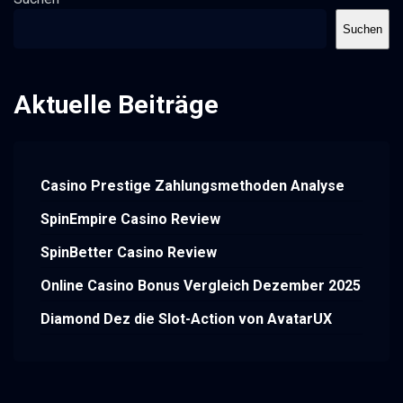
Suchen
Aktuelle Beiträge
Casino Prestige Zahlungsmethoden Analyse
SpinEmpire Casino Review
SpinBetter Casino Review
Online Casino Bonus Vergleich Dezember 2025
Diamond Dez die Slot-Action von AvatarUX