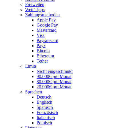
Freiwetten
Wett Tipps
Zahlungsmethoden
Apple Pay
Google Pay
Mastercard
Visa
Paysafecard
Payz
Bitcoin
Ethereum
Tether
Limits
Nicht eingeschränkt
90.000€ pro Monat
80.000€ pro Monat
20.000€ pro Monat
Sprachen
Deutsch
Englisch
Spanisch
Französisch
Italienisch
Polnisch
Lizenzen