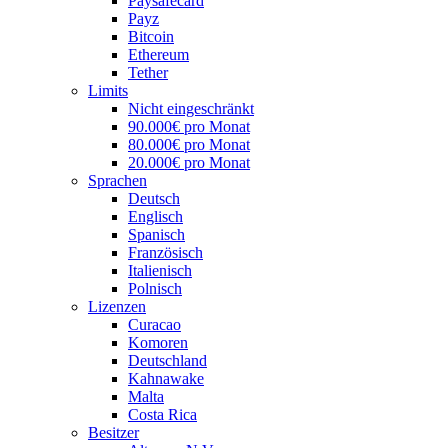
Paysafecard
Payz
Bitcoin
Ethereum
Tether
Limits
Nicht eingeschränkt
90.000€ pro Monat
80.000€ pro Monat
20.000€ pro Monat
Sprachen
Deutsch
Englisch
Spanisch
Französisch
Italienisch
Polnisch
Lizenzen
Curacao
Komoren
Deutschland
Kahnawake
Malta
Costa Rica
Besitzer