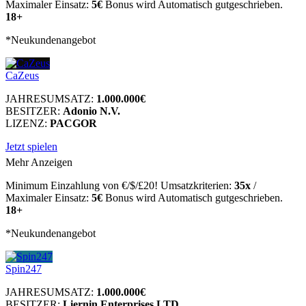
Maximaler Einsatz:
5€
Bonus wird Automatisch gutgeschrieben.
18+
*Neukundenangebot
CaZeus
JAHRESUMSATZ:
1.000.000€
BESITZER:
Adonio N.V.
LIZENZ:
PACGOR
Jetzt spielen
Mehr Anzeigen
Minimum Einzahlung von €/$/£20! Umsatzkriterien:
35x
/
Maximaler Einsatz:
5€
Bonus wird Automatisch gutgeschrieben.
18+
*Neukundenangebot
Spin247
JAHRESUMSATZ:
1.000.000€
BESITZER:
Liernin Enterprises LTD