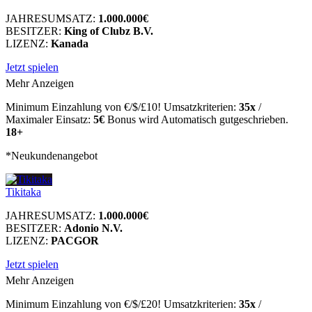
JAHRESUMSATZ:
1.000.000€
BESITZER:
King of Clubz B.V.
LIZENZ:
Kanada
Jetzt spielen
Mehr Anzeigen
Minimum Einzahlung von €/$/£10! Umsatzkriterien:
35x
/
Maximaler Einsatz:
5€
Bonus wird Automatisch gutgeschrieben.
18+
*Neukundenangebot
Tikitaka
JAHRESUMSATZ:
1.000.000€
BESITZER:
Adonio N.V.
LIZENZ:
PACGOR
Jetzt spielen
Mehr Anzeigen
Minimum Einzahlung von €/$/£20! Umsatzkriterien:
35x
/