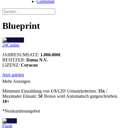
Gamomat
Blueprint
24Casino
JAHRESUMSATZ:
1.000.000€
BESITZER:
Dama N.V.
LIZENZ:
Curacao
Jetzt spielen
Mehr Anzeigen
Minimum Einzahlung von €/$/£20! Umsatzkriterien:
35x
/
Maximaler Einsatz:
5€
Bonus wird Automatisch gutgeschrieben.
18+
*Neukundenangebot
Flush