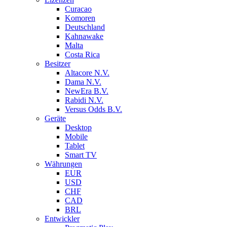
Curacao
Komoren
Deutschland
Kahnawake
Malta
Costa Rica
Besitzer
Altacore N.V.
Dama N.V.
NewEra B.V.
Rabidi N.V.
Versus Odds B.V.
Geräte
Desktop
Mobile
Tablet
Smart TV
Währungen
EUR
USD
CHF
CAD
BRL
Entwickler