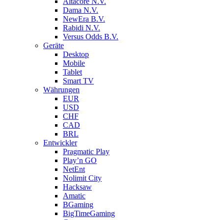
Altacore N.V.
Dama N.V.
NewEra B.V.
Rabidi N.V.
Versus Odds B.V.
Geräte
Desktop
Mobile
Tablet
Smart TV
Währungen
EUR
USD
CHF
CAD
BRL
Entwickler
Pragmatic Play
Play’n GO
NetEnt
Nolimit City
Hacksaw
Amatic
BGaming
BigTimeGaming