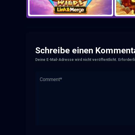
Schreibe einen Komment
Deine E-Mail-Adresse wird nicht veröffentlicht.
Erforderl