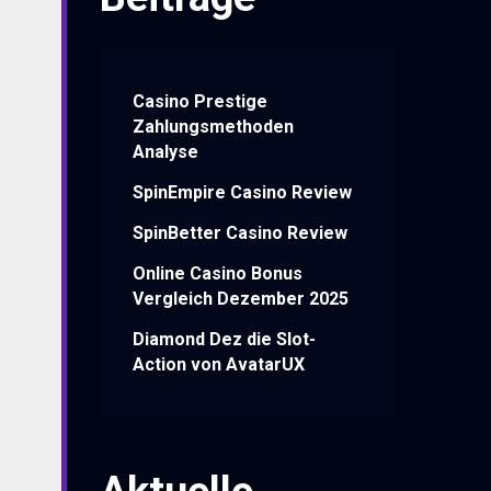
Casino Prestige
Zahlungsmethoden
Analyse
SpinEmpire Casino Review
SpinBetter Casino Review
Online Casino Bonus
Vergleich Dezember 2025
Diamond Dez die Slot-
Action von AvatarUX