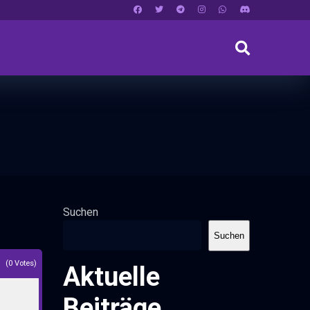
Suchen
Suchen
(
0
Votes)
Aktuelle
Beiträge