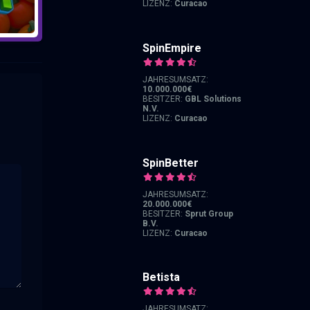
LIZENZ:
Curacao
SpinEmpire
JAHRESUMSATZ:
10.000.000€
BESITZER:
GBL Solutions
N.V.
LIZENZ:
Curacao
SpinBetter
JAHRESUMSATZ:
20.000.000€
BESITZER:
Sprut Group
B.V.
LIZENZ:
Curacao
Betista
JAHRESUMSATZ: