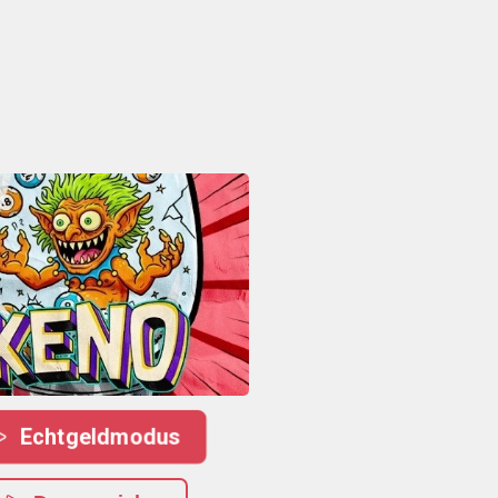
Echtgeldmodus