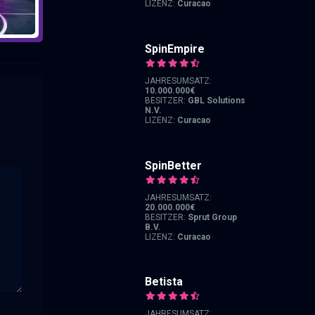
LIZENZ:
Curacao
SpinEmpire
JAHRESUMSATZ:
10.000.000€
BESITZER:
GBL Solutions
N.V.
LIZENZ:
Curacao
SpinBetter
JAHRESUMSATZ:
20.000.000€
BESITZER:
Sprut Group
B.V.
LIZENZ:
Curacao
Betista
JAHRESUMSATZ: