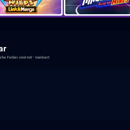
ar
iche Felder sind mit
*
markiert