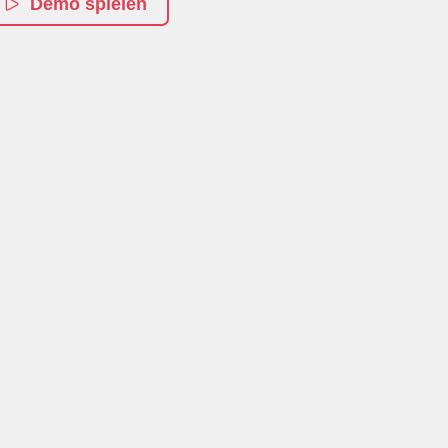
Demo spielen