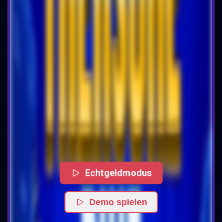
Echtgeldmodus
Demo spielen