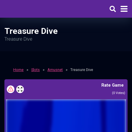
Treasure Dive
Treasure Dive
Home
»
Slots
»
Amusnet
»
Treasure Dive
Rate Game
(
0
Votes)