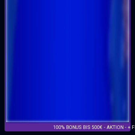
100% BONUS BIS 500€ - AKTION - + FREISPI