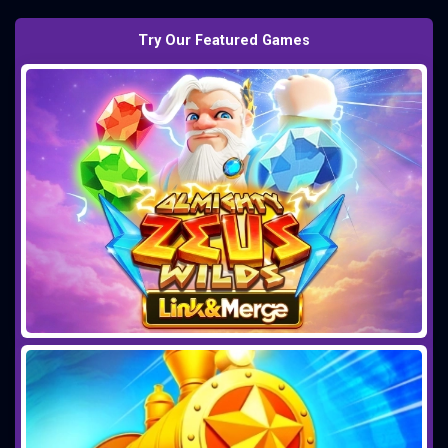
Try Our Featured Games