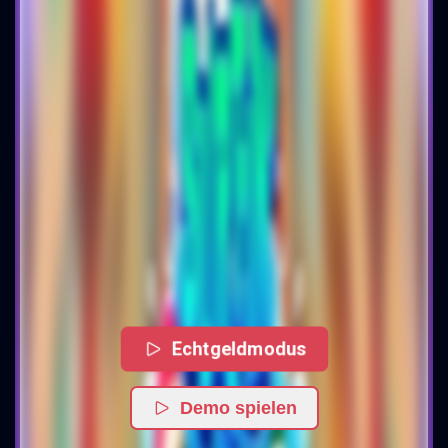
Echtgeldmodus
Demo spielen