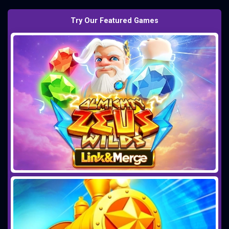
Try Our Featured Games