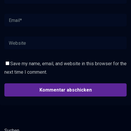
Save my name, email, and website in this browser for the
next time I comment.
Suchen