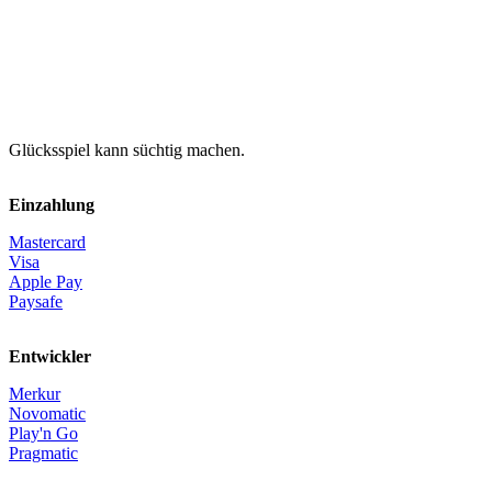
Glücksspiel kann süchtig machen.
Einzahlung
Mastercard
Visa
Apple Pay
Paysafe
Entwickler
Merkur
Novomatic
Play'n Go
Pragmatic