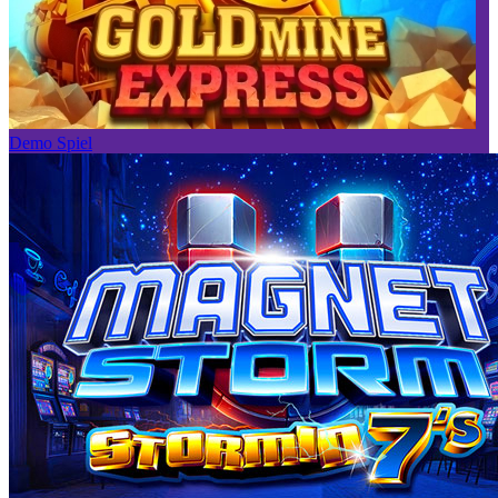
Demo Spiel