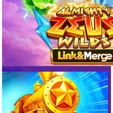
Demo Spiel