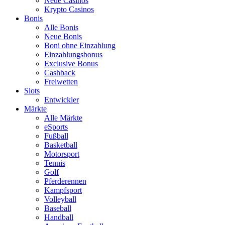
Neue Casinos
Krypto Casinos
Bonis
Alle Bonis
Neue Bonis
Boni ohne Einzahlung
Einzahlungsbonus
Exclusive Bonus
Cashback
Freiwetten
Slots
Entwickler
Märkte
Alle Märkte
eSports
Fußball
Basketball
Motorsport
Tennis
Golf
Pferderennen
Kampfsport
Volleyball
Baseball
Handball