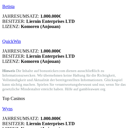
Betista
JAHRESUMSATZ:
1.000.000€
BESITZER:
Liernin Enterprises LTD
LIZENZ:
Komoren (Anjouan)
QuickWin
JAHRESUMSATZ:
1.000.000€
BESITZER:
Liernin Enterprises LTD
LIZENZ:
Komoren (Anjouan)
Hinweis
Die Inhalte auf bonusticker.com dienen ausschließlich zu
Informationszwecken. Wir übernehmen keine Haftung für die Richtigkeit,
Vollständigkeit und Aktualität der bereitgestellten Informationen. Glücksspiel
kann süchtig machen. Spielen Sie verantwortungsbewusst und nur, wenn Sie das
gesetzliche Mindestalter erreicht haben. Hilfe auf gambleaware.org
Top Casinos
Wyns
JAHRESUMSATZ:
1.000.000€
BESITZER:
Liernin Enterprises LTD