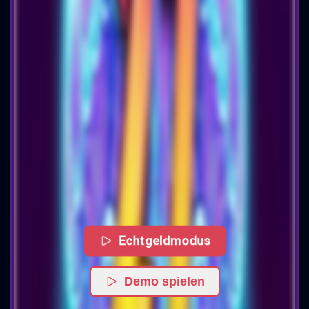
Echtgeldmodus
Demo spielen