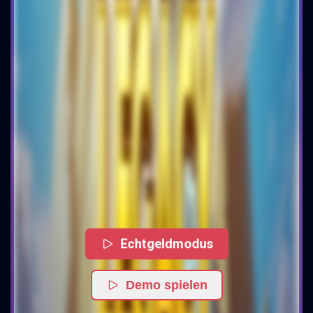
Echtgeldmodus
Demo spielen