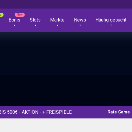
Bonis
Slots
Märkte
News
Häufig gesucht
0€ - AKTION - + FREISPIELE.
Rate Game