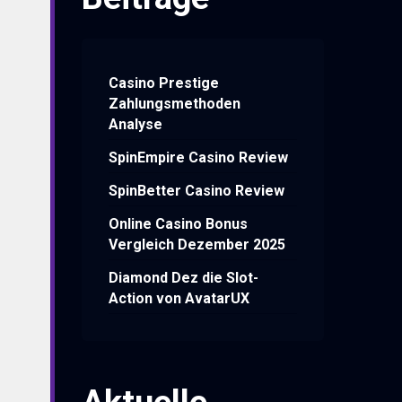
Casino Prestige
Zahlungsmethoden
Analyse
SpinEmpire Casino Review
SpinBetter Casino Review
Online Casino Bonus
Vergleich Dezember 2025
Diamond Dez die Slot-
Action von AvatarUX