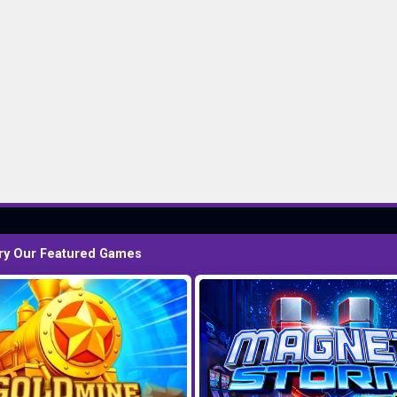
ry Our Featured Games