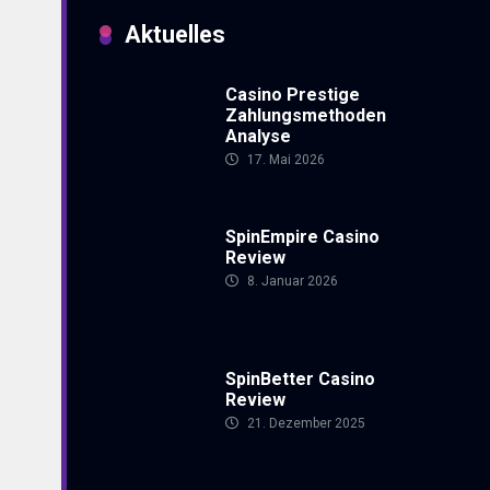
Aktuelles
Casino Prestige
Zahlungsmethoden
Analyse
17. Mai 2026
SpinEmpire Casino
Review
8. Januar 2026
SpinBetter Casino
Review
21. Dezember 2025