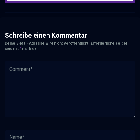
Schreibe einen Kommentar
Deine E-Mail-Adresse wird nicht veröffentlicht.
Erforderliche Felder
sind mit
*
markiert