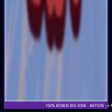
100% BONUS BIS 500€ - AKTION - + FREISPI