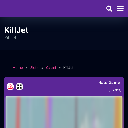
KillJet
KillJet
Home
»
Slots
»
Casini
»
KillJet
Rate Game
(
0
Votes)