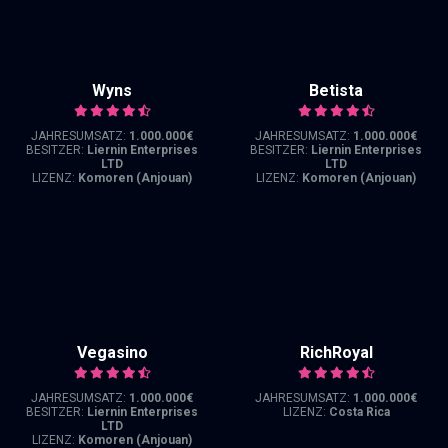
Wyns
Betista
JAHRESUMSATZ:
1.000.000€
JAHRESUMSATZ:
1.000.000€
BESITZER:
Liernin Enterprises
BESITZER:
Liernin Enterprises
LTD
LTD
LIZENZ:
Komoren (Anjouan)
LIZENZ:
Komoren (Anjouan)
Vegasino
RichRoyal
JAHRESUMSATZ:
1.000.000€
JAHRESUMSATZ:
1.000.000€
BESITZER:
Liernin Enterprises
LIZENZ:
Costa Rica
LTD
LIZENZ:
Komoren (Anjouan)