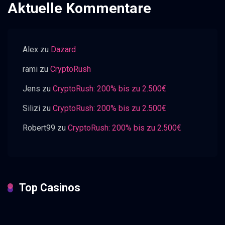
Aktuelle Kommentare
Alex
zu
Dazard
rami
zu
CryptoRush
Jens
zu
CryptoRush: 200% bis zu 2.500€
Silizi
zu
CryptoRush: 200% bis zu 2.500€
Robert99
zu
CryptoRush: 200% bis zu 2.500€
Top Casinos