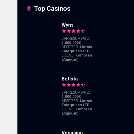
Top Casinos
Wyns
JAHRESUMSATZ:
1.000.000€
BESITZER:
Liernin
Enterprises LTD
LIZENZ:
Komoren
(Anjouan)
Betista
JAHRESUMSATZ:
1.000.000€
BESITZER:
Liernin
Enterprises LTD
LIZENZ:
Komoren
(Anjouan)
Vegasino