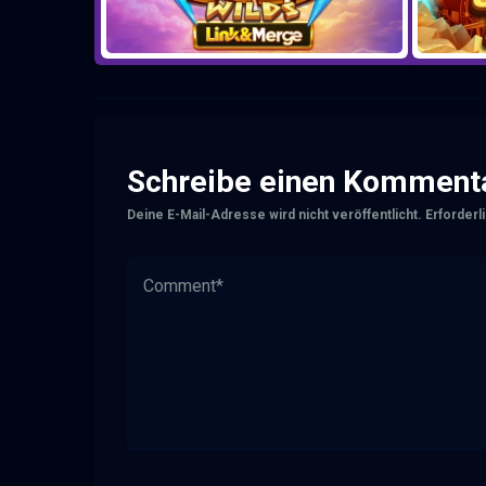
Schreibe einen Komment
Deine E-Mail-Adresse wird nicht veröffentlicht.
Erforderl