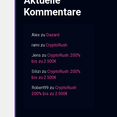
Aktuelle
Kommentare
Alex
zu
Dazard
rami
zu
CryptoRush
Jens
zu
CryptoRush: 200%
bis zu 2.500€
Silizi
zu
CryptoRush: 200%
bis zu 2.500€
Robert99
zu
CryptoRush:
200% bis zu 2.500€