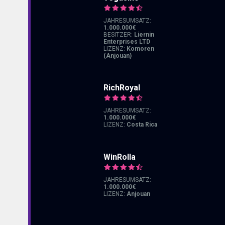
JAHRESUMSATZ:
1.000.000€
BESITZER:
Liernin
Enterprises LTD
LIZENZ:
Komoren
(Anjouan)
RichRoyal
JAHRESUMSATZ:
1.000.000€
LIZENZ:
Costa Rica
WinRolla
JAHRESUMSATZ:
1.000.000€
LIZENZ:
Anjouan