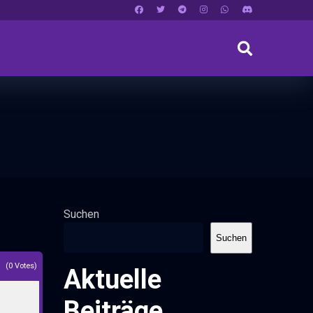
Suchen
Suchen
(
0
Votes)
Aktuelle
Beiträge