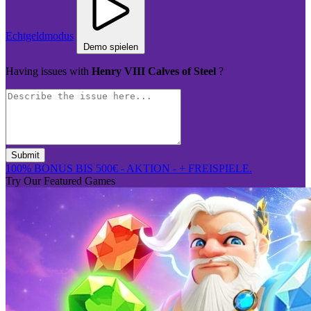
Echtgeldmodus
Demo spielen
Having issues with
Henry VIII Calves of Steel
?
Submit
100% BONUS BIS 500€ - AKTION - + FREISPIELE.
Try Our Featured Games