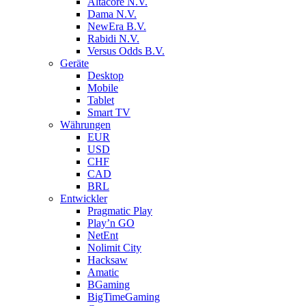
Altacore N.V.
Dama N.V.
NewEra B.V.
Rabidi N.V.
Versus Odds B.V.
Geräte
Desktop
Mobile
Tablet
Smart TV
Währungen
EUR
USD
CHF
CAD
BRL
Entwickler
Pragmatic Play
Play’n GO
NetEnt
Nolimit City
Hacksaw
Amatic
BGaming
BigTimeGaming