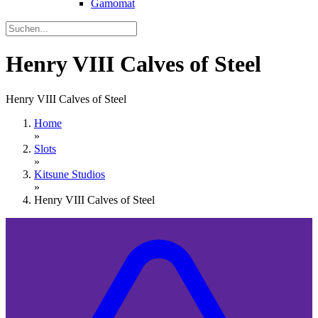
Gamomat
Henry VIII Calves of Steel
Henry VIII Calves of Steel
Home
»
Slots
»
Kitsune Studios
»
Henry VIII Calves of Steel