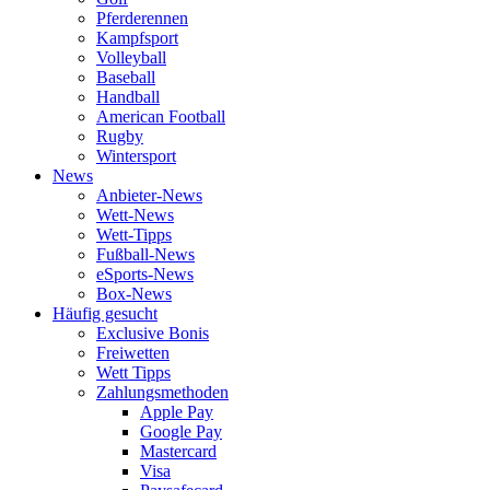
Pferderennen
Kampfsport
Volleyball
Baseball
Handball
American Football
Rugby
Wintersport
News
Anbieter-News
Wett-News
Wett-Tipps
Fußball-News
eSports-News
Box-News
Häufig gesucht
Exclusive Bonis
Freiwetten
Wett Tipps
Zahlungsmethoden
Apple Pay
Google Pay
Mastercard
Visa