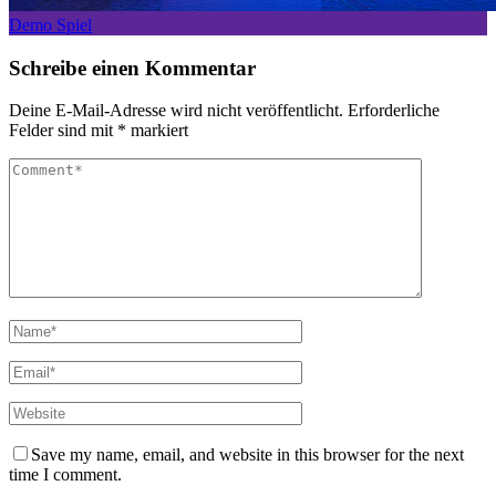
Demo Spiel
Schreibe einen Kommentar
Deine E-Mail-Adresse wird nicht veröffentlicht.
Erforderliche
Felder sind mit
*
markiert
Save my name, email, and website in this browser for the next
time I comment.