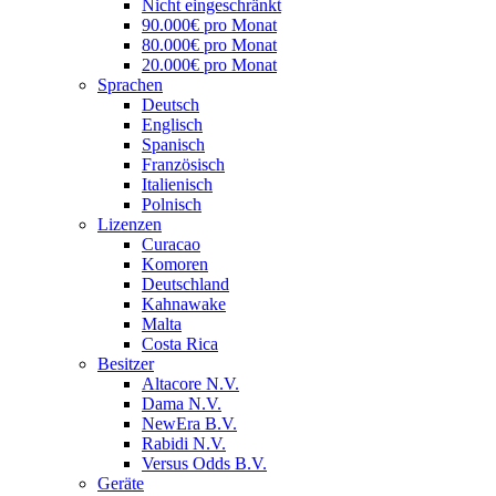
Nicht eingeschränkt
90.000€ pro Monat
80.000€ pro Monat
20.000€ pro Monat
Sprachen
Deutsch
Englisch
Spanisch
Französisch
Italienisch
Polnisch
Lizenzen
Curacao
Komoren
Deutschland
Kahnawake
Malta
Costa Rica
Besitzer
Altacore N.V.
Dama N.V.
NewEra B.V.
Rabidi N.V.
Versus Odds B.V.
Geräte