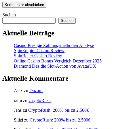
Suchen
Suchen
Aktuelle Beiträge
Casino Prestige Zahlungsmethoden Analyse
SpinEmpire Casino Review
SpinBetter Casino Review
Online Casino Bonus Vergleich Dezember 2025
Diamond Dez die Slot-Action von AvatarUX
Aktuelle Kommentare
Alex
zu
Dazard
rami
zu
CryptoRush
Jens
zu
CryptoRush: 200% bis zu 2.500€
Silizi
zu
CryptoRush: 200% bis zu 2.500€