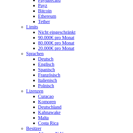
Paysafecard
Payz
Bitcoin
Ethereum
Tether
Limits
Nicht eingeschränkt
90.000€ pro Monat
80.000€ pro Monat
20.000€ pro Monat
Sprachen
Deutsch
Englisch
Spanisch
Französisch
Italienisch
Polnisch
Lizenzen
Curacao
Komoren
Deutschland
Kahnawake
Malta
Costa Rica
Besitzer