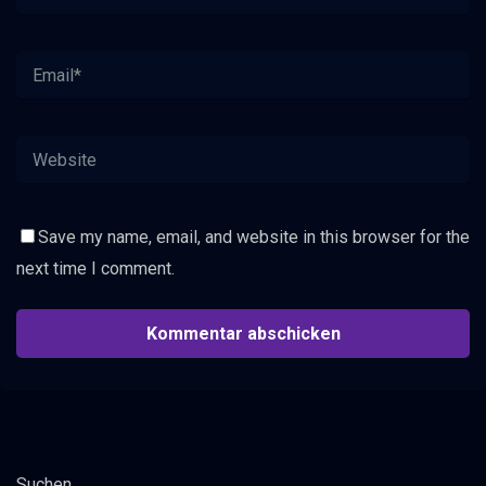
Save my name, email, and website in this browser for the
next time I comment.
Suchen