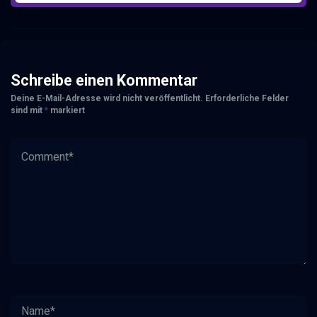
Schreibe einen Kommentar
Deine E-Mail-Adresse wird nicht veröffentlicht.
Erforderliche Felder
sind mit
*
markiert