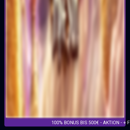
100% BONUS BIS 500€ - AKTION - + FREISPIELE