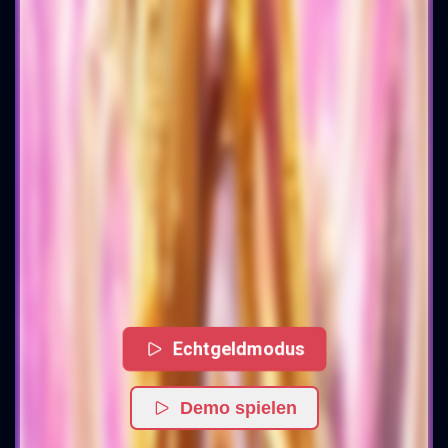
Echtgeldmodus
Demo spielen