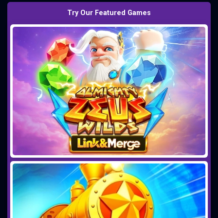
Try Our Featured Games