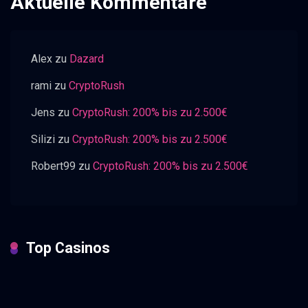
Aktuelle Kommentare
Alex
zu
Dazard
rami
zu
CryptoRush
Jens
zu
CryptoRush: 200% bis zu 2.500€
Silizi
zu
CryptoRush: 200% bis zu 2.500€
Robert99
zu
CryptoRush: 200% bis zu 2.500€
Top Casinos