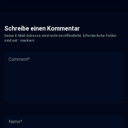
Schreibe einen Kommentar
Deine E-Mail-Adresse wird nicht veröffentlicht.
Erforderliche Felder
sind mit
*
markiert