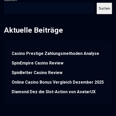
Suchen
Aktuelle Beiträge
Casino Prestige Zahlungsmethoden Analyse
SpinEmpire Casino Review
SpinBetter Casino Review
Online Casino Bonus Vergleich Dezember 2025
Diamond Dez die Slot-Action von AvatarUX