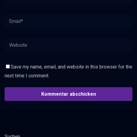
Save my name, email, and website in this browser for the
next time I comment.
Suchen