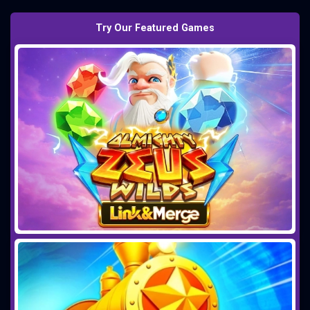
Try Our Featured Games