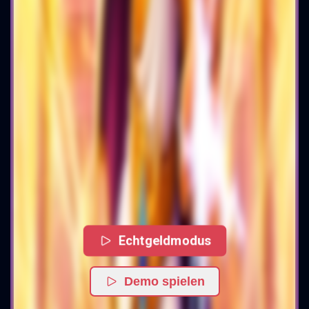
Echtgeldmodus
Demo spielen