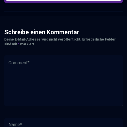
Schreibe einen Kommentar
Deine E-Mail-Adresse wird nicht veröffentlicht.
Erforderliche Felder
sind mit
*
markiert