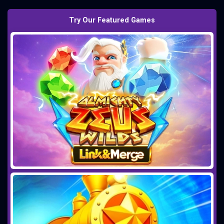
Try Our Featured Games