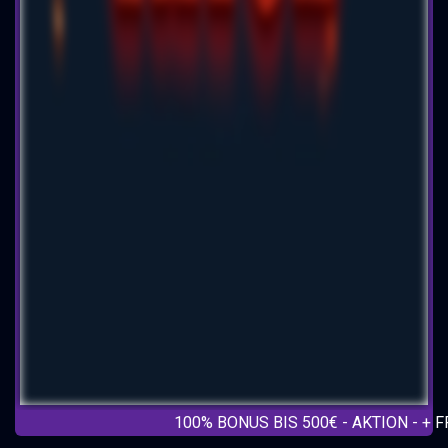
100% BONUS BIS 500€ - AKTION - + FREISPIE