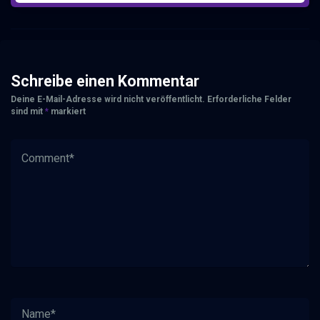
Schreibe einen Kommentar
Deine E-Mail-Adresse wird nicht veröffentlicht.
Erforderliche Felder
sind mit
*
markiert