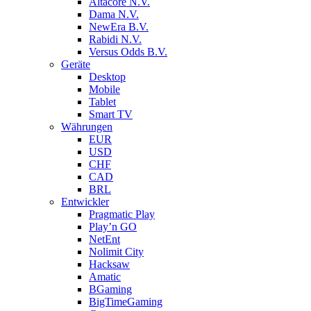
Altacore N.V.
Dama N.V.
NewEra B.V.
Rabidi N.V.
Versus Odds B.V.
Geräte
Desktop
Mobile
Tablet
Smart TV
Währungen
EUR
USD
CHF
CAD
BRL
Entwickler
Pragmatic Play
Play’n GO
NetEnt
Nolimit City
Hacksaw
Amatic
BGaming
BigTimeGaming