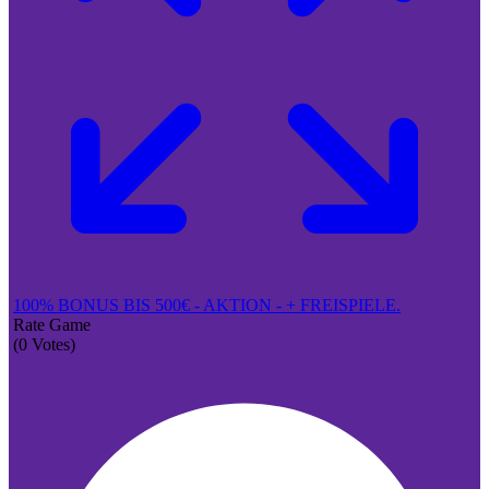
100% BONUS BIS 500€ - AKTION - + FREISPIELE.
Rate Game
(
0
Votes)