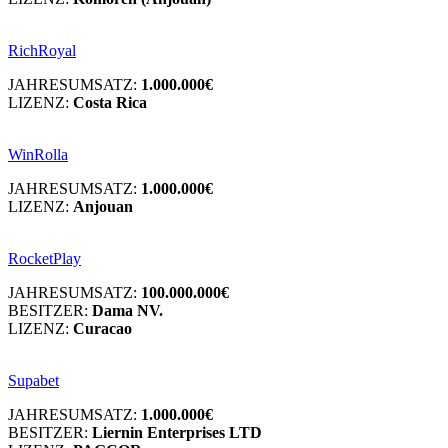
RichRoyal
JAHRESUMSATZ:
1.000.000€
LIZENZ:
Costa Rica
WinRolla
JAHRESUMSATZ:
1.000.000€
LIZENZ:
Anjouan
RocketPlay
JAHRESUMSATZ:
100.000.000€
BESITZER:
Dama NV.
LIZENZ:
Curacao
Supabet
JAHRESUMSATZ:
1.000.000€
BESITZER:
Liernin Enterprises LTD