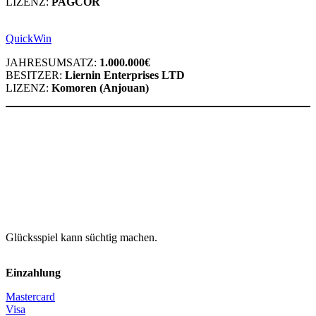
LIZENZ:
PAGCOR
QuickWin
JAHRESUMSATZ:
1.000.000€
BESITZER:
Liernin Enterprises LTD
LIZENZ:
Komoren (Anjouan)
Glücksspiel kann süchtig machen.
Einzahlung
Mastercard
Visa