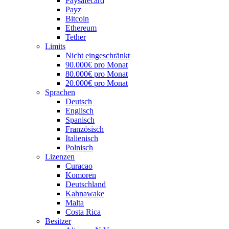
Paysafecard
Payz
Bitcoin
Ethereum
Tether
Limits
Nicht eingeschränkt
90.000€ pro Monat
80.000€ pro Monat
20.000€ pro Monat
Sprachen
Deutsch
Englisch
Spanisch
Französisch
Italienisch
Polnisch
Lizenzen
Curacao
Komoren
Deutschland
Kahnawake
Malta
Costa Rica
Besitzer