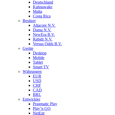
Deutschland
Kahnawake
Malta
Costa Rica
Besitzer
Altacore N.V.
Dama N.V.
NewEra B.V.
Rabidi N.V.
Versus Odds B.V.
Geräte
Desktop
Mobile
Tablet
Smart TV
Währungen
EUR
USD
CHF
CAD
BRL
Entwickler
Pragmatic Play
Play’n GO
NetEnt