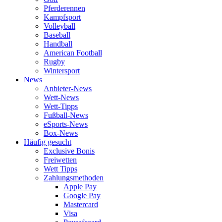
Pferderennen
Kampfsport
Volleyball
Baseball
Handball
American Football
Rugby
Wintersport
News
Anbieter-News
Wett-News
Wett-Tipps
Fußball-News
eSports-News
Box-News
Häufig gesucht
Exclusive Bonis
Freiwetten
Wett Tipps
Zahlungsmethoden
Apple Pay
Google Pay
Mastercard
Visa