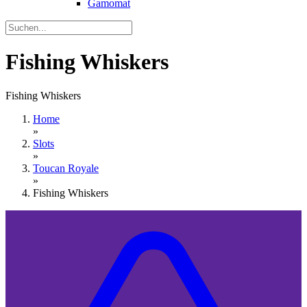
Gamomat
Fishing Whiskers
Fishing Whiskers
Home
»
Slots
»
Toucan Royale
»
Fishing Whiskers