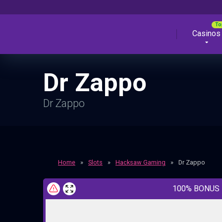
Casinos
Dr Zappo
Dr Zappo
Home
»
Slots
»
Hacksaw Gaming
»
Dr Zappo
100% BONUS BIS 5