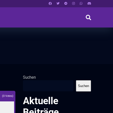
Suchen
Suchen
(
0
Votes)
Aktuelle
Beiträge