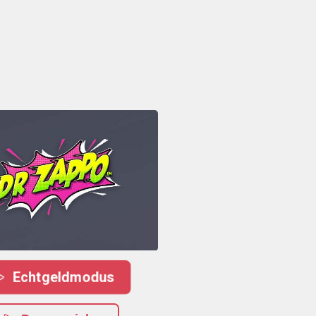
Echtgeldmodus