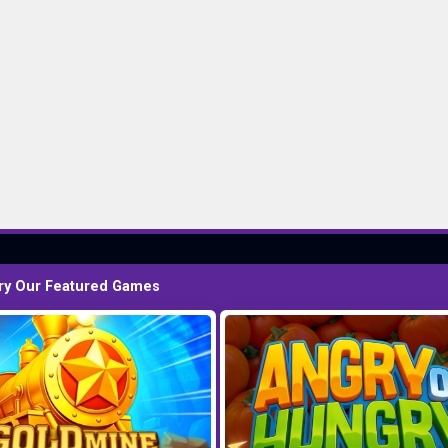
ry Our Featured Games