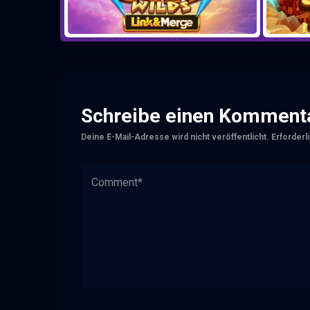
Schreibe einen Komment
Deine E-Mail-Adresse wird nicht veröffentlicht.
Erforderl