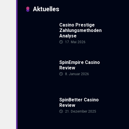
Aktuelles
Casino Prestige
Zahlungsmethoden
Analyse
17. Mai 2026
SpinEmpire Casino
Review
8. Januar 2026
SpinBetter Casino
Review
21. Dezember 2025