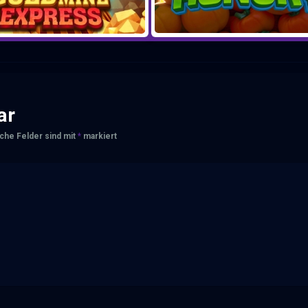
ar
iche Felder sind mit
*
markiert