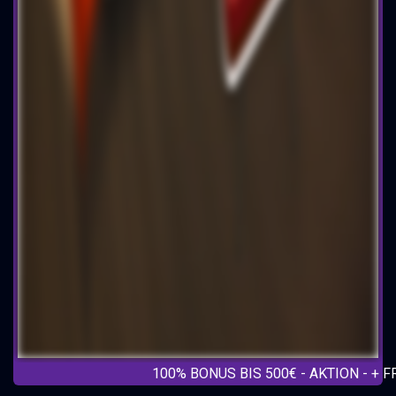
100% BONUS BIS 500€ - AKTION - + FREISPIEL