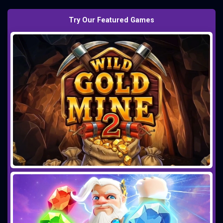
Try Our Featured Games