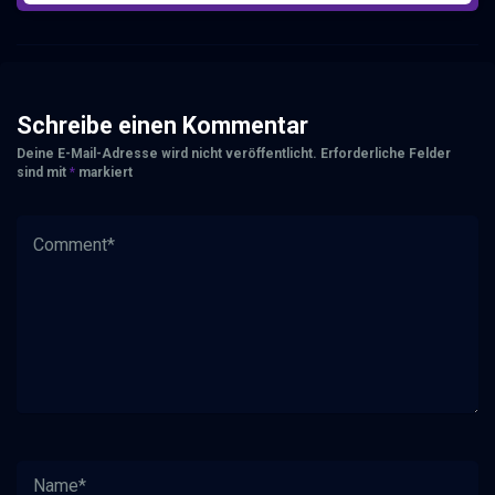
Schreibe einen Kommentar
Deine E-Mail-Adresse wird nicht veröffentlicht.
Erforderliche Felder
sind mit
*
markiert