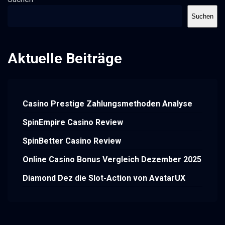
Suchen
Aktuelle Beiträge
Casino Prestige Zahlungsmethoden Analyse
SpinEmpire Casino Review
SpinBetter Casino Review
Online Casino Bonus Vergleich Dezember 2025
Diamond Dez die Slot-Action von AvatarUX