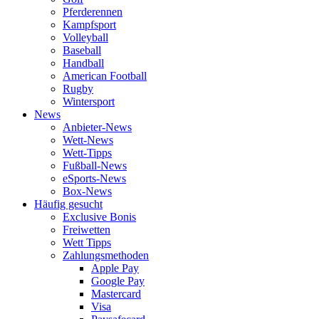
Pferderennen
Kampfsport
Volleyball
Baseball
Handball
American Football
Rugby
Wintersport
News
Anbieter-News
Wett-News
Wett-Tipps
Fußball-News
eSports-News
Box-News
Häufig gesucht
Exclusive Bonis
Freiwetten
Wett Tipps
Zahlungsmethoden
Apple Pay
Google Pay
Mastercard
Visa