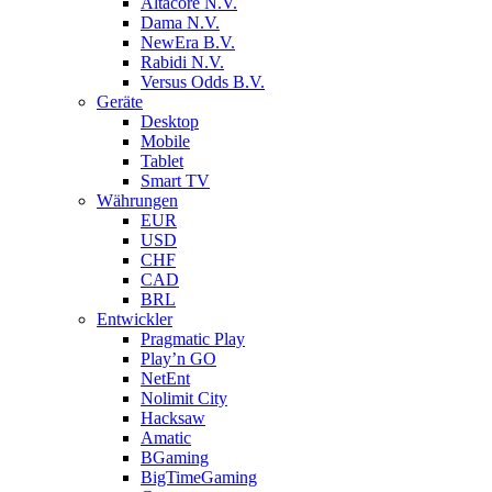
Altacore N.V.
Dama N.V.
NewEra B.V.
Rabidi N.V.
Versus Odds B.V.
Geräte
Desktop
Mobile
Tablet
Smart TV
Währungen
EUR
USD
CHF
CAD
BRL
Entwickler
Pragmatic Play
Play’n GO
NetEnt
Nolimit City
Hacksaw
Amatic
BGaming
BigTimeGaming