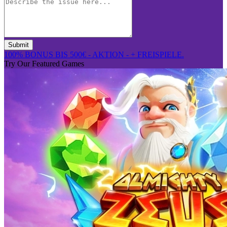
Submit
100% BONUS BIS 500€ - AKTION - + FREISPIELE.
Try Our Featured Games