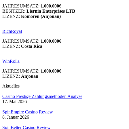
JAHRESUMSATZ:
1.000.000€
BESITZER:
Liernin Enterprises LTD
LIZENZ:
Komoren (Anjouan)
RichRoyal
JAHRESUMSATZ:
1.000.000€
LIZENZ:
Costa Rica
WinRolla
JAHRESUMSATZ:
1.000.000€
LIZENZ:
Anjouan
Aktuelles
Casino Prestige Zahlungsmethoden Analyse
17. Mai 2026
SpinEmpire Casino Review
8. Januar 2026
SpinBetter Casino Review