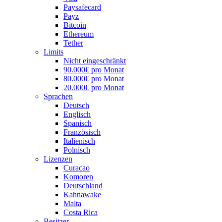
Paysafecard
Payz
Bitcoin
Ethereum
Tether
Limits
Nicht eingeschränkt
90.000€ pro Monat
80.000€ pro Monat
20.000€ pro Monat
Sprachen
Deutsch
Englisch
Spanisch
Französisch
Italienisch
Polnisch
Lizenzen
Curacao
Komoren
Deutschland
Kahnawake
Malta
Costa Rica
Besitzer