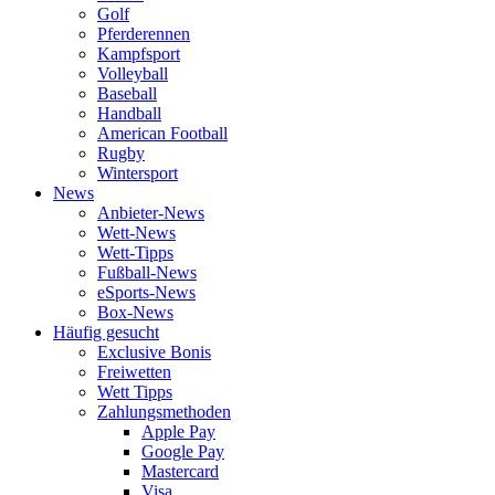
Golf
Pferderennen
Kampfsport
Volleyball
Baseball
Handball
American Football
Rugby
Wintersport
News
Anbieter-News
Wett-News
Wett-Tipps
Fußball-News
eSports-News
Box-News
Häufig gesucht
Exclusive Bonis
Freiwetten
Wett Tipps
Zahlungsmethoden
Apple Pay
Google Pay
Mastercard
Visa