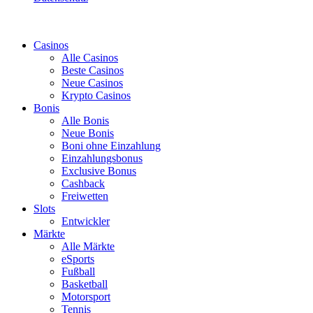
Casinos
Alle Casinos
Beste Casinos
Neue Casinos
Krypto Casinos
Bonis
Alle Bonis
Neue Bonis
Boni ohne Einzahlung
Einzahlungsbonus
Exclusive Bonus
Cashback
Freiwetten
Slots
Entwickler
Märkte
Alle Märkte
eSports
Fußball
Basketball
Motorsport
Tennis