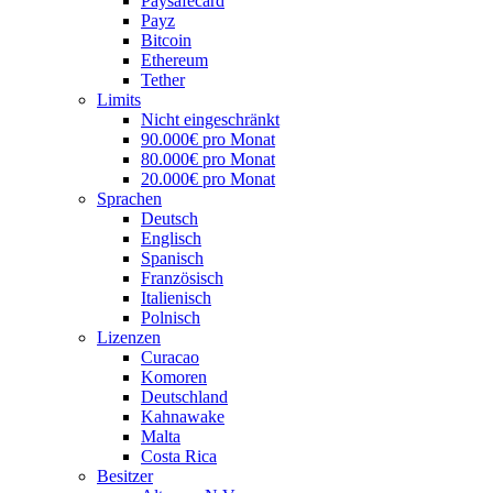
Paysafecard
Payz
Bitcoin
Ethereum
Tether
Limits
Nicht eingeschränkt
90.000€ pro Monat
80.000€ pro Monat
20.000€ pro Monat
Sprachen
Deutsch
Englisch
Spanisch
Französisch
Italienisch
Polnisch
Lizenzen
Curacao
Komoren
Deutschland
Kahnawake
Malta
Costa Rica
Besitzer