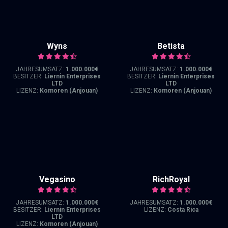
Wyns
Betista
JAHRESUMSATZ:
1.000.000€
JAHRESUMSATZ:
1.000.000€
BESITZER:
Liernin Enterprises
BESITZER:
Liernin Enterprises
LTD
LTD
LIZENZ:
Komoren (Anjouan)
LIZENZ:
Komoren (Anjouan)
Vegasino
RichRoyal
JAHRESUMSATZ:
1.000.000€
JAHRESUMSATZ:
1.000.000€
BESITZER:
Liernin Enterprises
LIZENZ:
Costa Rica
LTD
LIZENZ:
Komoren (Anjouan)