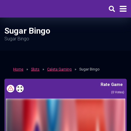
Sugar Bingo
Sugar Bingo
Home
»
Slots
»
Caleta Gaming
»
Sugar Bingo
Rate Game
(
0
Votes)