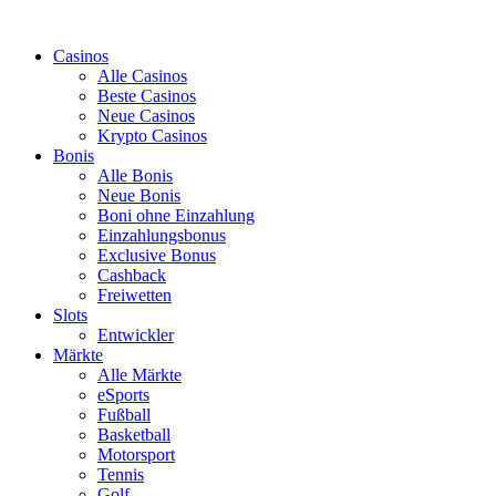
Casinos
Alle Casinos
Beste Casinos
Neue Casinos
Krypto Casinos
Bonis
Alle Bonis
Neue Bonis
Boni ohne Einzahlung
Einzahlungsbonus
Exclusive Bonus
Cashback
Freiwetten
Slots
Entwickler
Märkte
Alle Märkte
eSports
Fußball
Basketball
Motorsport
Tennis
Golf