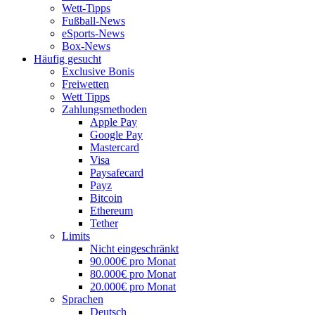
Wett-Tipps
Fußball-News
eSports-News
Box-News
Häufig gesucht
Exclusive Bonis
Freiwetten
Wett Tipps
Zahlungsmethoden
Apple Pay
Google Pay
Mastercard
Visa
Paysafecard
Payz
Bitcoin
Ethereum
Tether
Limits
Nicht eingeschränkt
90.000€ pro Monat
80.000€ pro Monat
20.000€ pro Monat
Sprachen
Deutsch