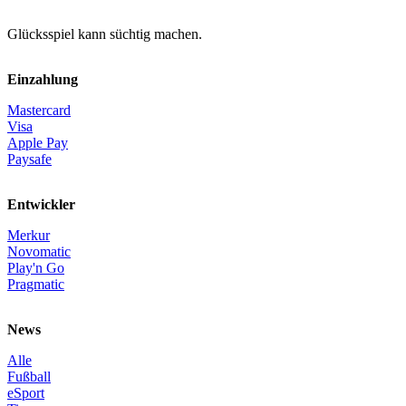
Glücksspiel kann süchtig machen.
Einzahlung
Mastercard
Visa
Apple Pay
Paysafe
Entwickler
Merkur
Novomatic
Play'n Go
Pragmatic
News
Alle
Fußball
eSport