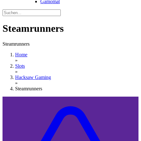
Gamomat
Steamrunners
Steamrunners
Home
»
Slots
»
Hacksaw Gaming
»
Steamrunners