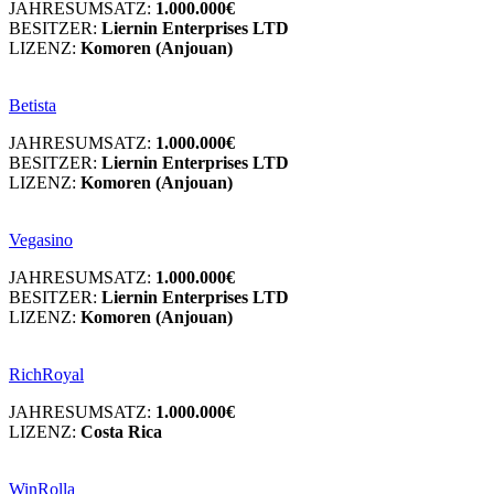
JAHRESUMSATZ:
1.000.000€
BESITZER:
Liernin Enterprises LTD
LIZENZ:
Komoren (Anjouan)
Betista
JAHRESUMSATZ:
1.000.000€
BESITZER:
Liernin Enterprises LTD
LIZENZ:
Komoren (Anjouan)
Vegasino
JAHRESUMSATZ:
1.000.000€
BESITZER:
Liernin Enterprises LTD
LIZENZ:
Komoren (Anjouan)
RichRoyal
JAHRESUMSATZ:
1.000.000€
LIZENZ:
Costa Rica
WinRolla