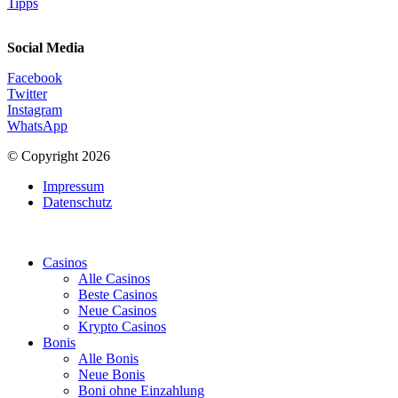
Tipps
Social Media
Facebook
Twitter
Instagram
WhatsApp
© Copyright 2026
Impressum
Datenschutz
Casinos
Alle Casinos
Beste Casinos
Neue Casinos
Krypto Casinos
Bonis
Alle Bonis
Neue Bonis
Boni ohne Einzahlung