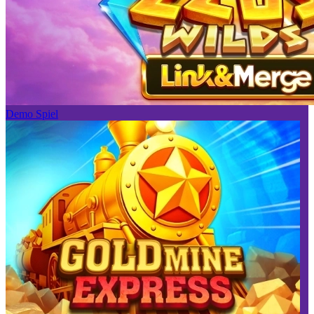
Demo Spiel