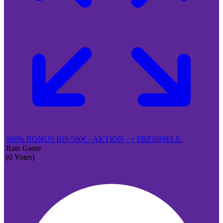
100% BONUS BIS 500€ - AKTION - + FREISPIELE.
Rate Game
(
0
Votes)