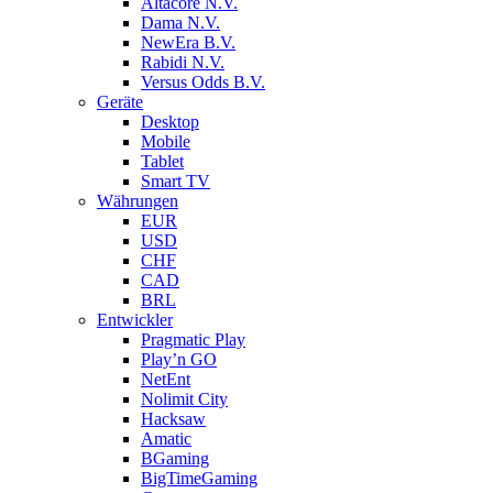
Altacore N.V.
Dama N.V.
NewEra B.V.
Rabidi N.V.
Versus Odds B.V.
Geräte
Desktop
Mobile
Tablet
Smart TV
Währungen
EUR
USD
CHF
CAD
BRL
Entwickler
Pragmatic Play
Play’n GO
NetEnt
Nolimit City
Hacksaw
Amatic
BGaming
BigTimeGaming