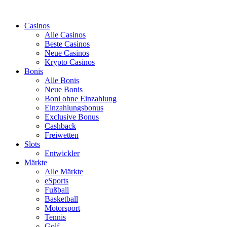
Casinos
Alle Casinos
Beste Casinos
Neue Casinos
Krypto Casinos
Bonis
Alle Bonis
Neue Bonis
Boni ohne Einzahlung
Einzahlungsbonus
Exclusive Bonus
Cashback
Freiwetten
Slots
Entwickler
Märkte
Alle Märkte
eSports
Fußball
Basketball
Motorsport
Tennis
Golf