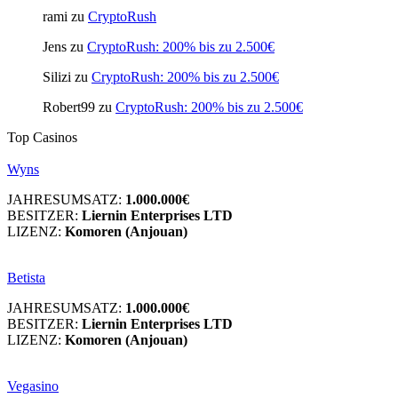
rami
zu
CryptoRush
Jens
zu
CryptoRush: 200% bis zu 2.500€
Silizi
zu
CryptoRush: 200% bis zu 2.500€
Robert99
zu
CryptoRush: 200% bis zu 2.500€
Top Casinos
Wyns
JAHRESUMSATZ:
1.000.000€
BESITZER:
Liernin Enterprises LTD
LIZENZ:
Komoren (Anjouan)
Betista
JAHRESUMSATZ:
1.000.000€
BESITZER:
Liernin Enterprises LTD
LIZENZ:
Komoren (Anjouan)
Vegasino