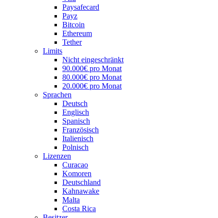
Paysafecard
Payz
Bitcoin
Ethereum
Tether
Limits
Nicht eingeschränkt
90.000€ pro Monat
80.000€ pro Monat
20.000€ pro Monat
Sprachen
Deutsch
Englisch
Spanisch
Französisch
Italienisch
Polnisch
Lizenzen
Curacao
Komoren
Deutschland
Kahnawake
Malta
Costa Rica
Besitzer