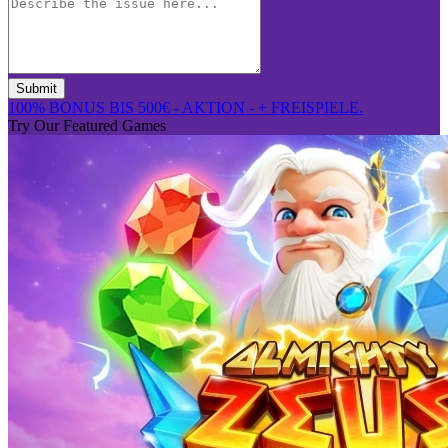
Submit
100% BONUS BIS 500€ - AKTION - + FREISPIELE.
Try Our Featured Games