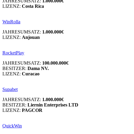
JAHRESUMSATZ:
1.000.000€
LIZENZ:
Costa Rica
WinRolla
JAHRESUMSATZ:
1.000.000€
LIZENZ:
Anjouan
RocketPlay
JAHRESUMSATZ:
100.000.000€
BESITZER:
Dama NV.
LIZENZ:
Curacao
Supabet
JAHRESUMSATZ:
1.000.000€
BESITZER:
Liernin Enterprises LTD
LIZENZ:
PAGCOR
QuickWin