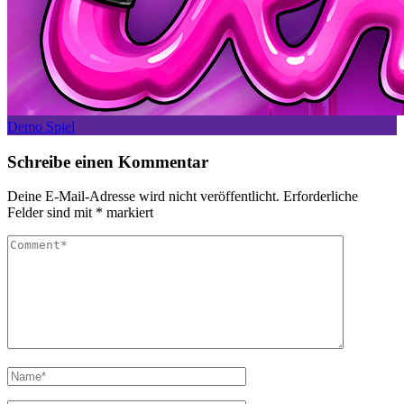
Demo Spiel
Schreibe einen Kommentar
Deine E-Mail-Adresse wird nicht veröffentlicht.
Erforderliche
Felder sind mit
*
markiert