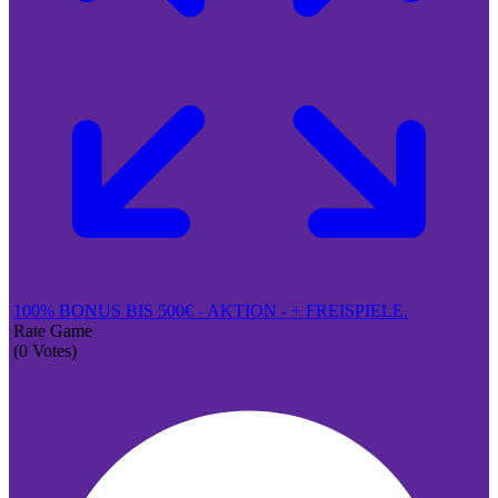
100% BONUS BIS 500€ - AKTION - + FREISPIELE.
Rate Game
(
0
Votes)