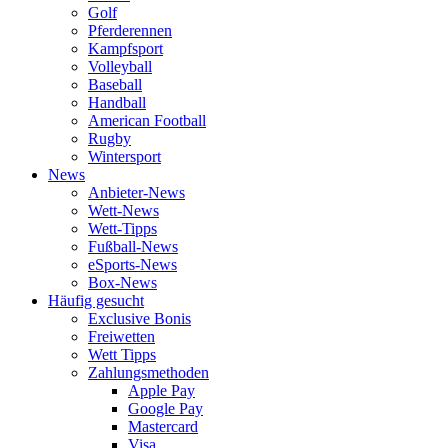
Golf
Pferderennen
Kampfsport
Volleyball
Baseball
Handball
American Football
Rugby
Wintersport
News
Anbieter-News
Wett-News
Wett-Tipps
Fußball-News
eSports-News
Box-News
Häufig gesucht
Exclusive Bonis
Freiwetten
Wett Tipps
Zahlungsmethoden
Apple Pay
Google Pay
Mastercard
Visa