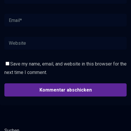
Save my name, email, and website in this browser for the
next time I comment.
Suchen