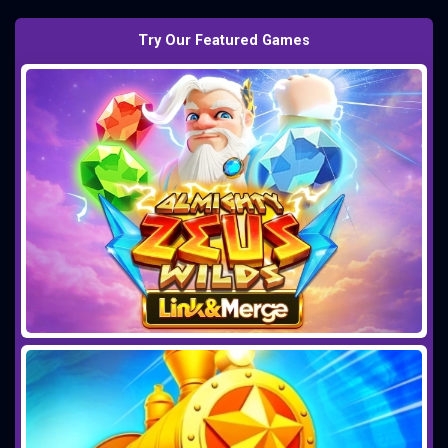
Try Our Featured Games