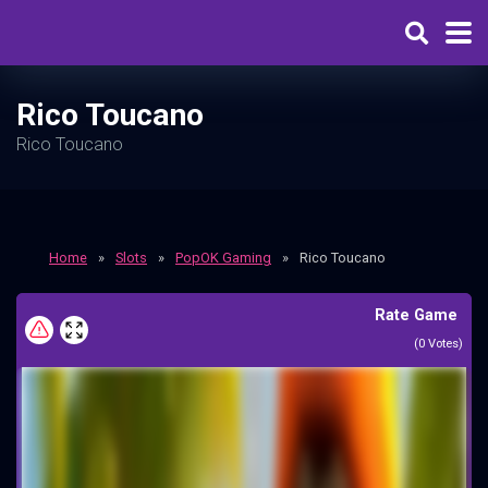
Rico Toucano
Rico Toucano
Home
»
Slots
»
PopOK Gaming
»
Rico Toucano
Rate Game
(
0
Votes)