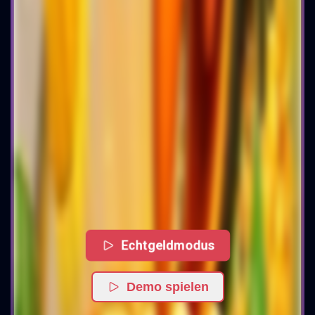
Echtgeldmodus
Demo spielen