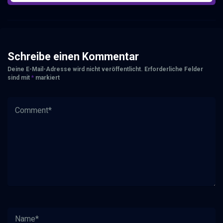
Schreibe einen Kommentar
Deine E-Mail-Adresse wird nicht veröffentlicht.
Erforderliche Felder
sind mit
*
markiert