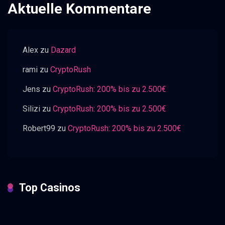
Aktuelle Kommentare
Alex
zu
Dazard
rami
zu
CryptoRush
Jens
zu
CryptoRush: 200% bis zu 2.500€
Silizi
zu
CryptoRush: 200% bis zu 2.500€
Robert99
zu
CryptoRush: 200% bis zu 2.500€
Top Casinos