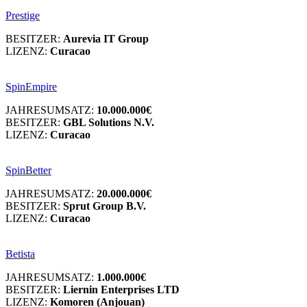
Prestige
BESITZER:
Aurevia IT Group
LIZENZ:
Curacao
SpinEmpire
JAHRESUMSATZ:
10.000.000€
BESITZER:
GBL Solutions N.V.
LIZENZ:
Curacao
SpinBetter
JAHRESUMSATZ:
20.000.000€
BESITZER:
Sprut Group B.V.
LIZENZ:
Curacao
Betista
JAHRESUMSATZ:
1.000.000€
BESITZER:
Liernin Enterprises LTD
LIZENZ:
Komoren (Anjouan)