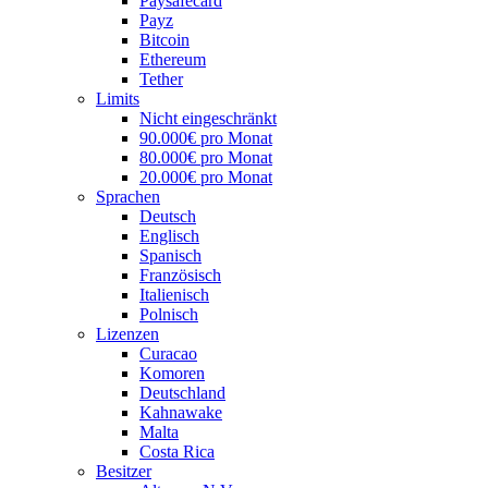
Paysafecard
Payz
Bitcoin
Ethereum
Tether
Limits
Nicht eingeschränkt
90.000€ pro Monat
80.000€ pro Monat
20.000€ pro Monat
Sprachen
Deutsch
Englisch
Spanisch
Französisch
Italienisch
Polnisch
Lizenzen
Curacao
Komoren
Deutschland
Kahnawake
Malta
Costa Rica
Besitzer