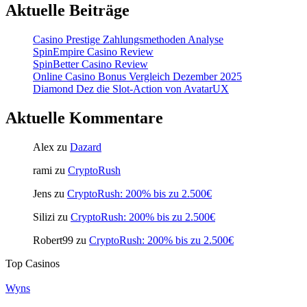
Aktuelle Beiträge
Casino Prestige Zahlungsmethoden Analyse
SpinEmpire Casino Review
SpinBetter Casino Review
Online Casino Bonus Vergleich Dezember 2025
Diamond Dez die Slot-Action von AvatarUX
Aktuelle Kommentare
Alex
zu
Dazard
rami
zu
CryptoRush
Jens
zu
CryptoRush: 200% bis zu 2.500€
Silizi
zu
CryptoRush: 200% bis zu 2.500€
Robert99
zu
CryptoRush: 200% bis zu 2.500€
Top Casinos
Wyns