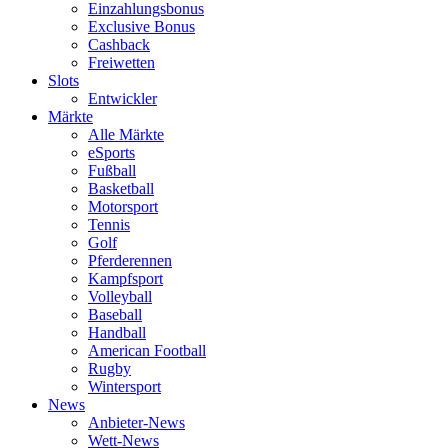
Einzahlungsbonus
Exclusive Bonus
Cashback
Freiwetten
Slots
Entwickler
Märkte
Alle Märkte
eSports
Fußball
Basketball
Motorsport
Tennis
Golf
Pferderennen
Kampfsport
Volleyball
Baseball
Handball
American Football
Rugby
Wintersport
News
Anbieter-News
Wett-News