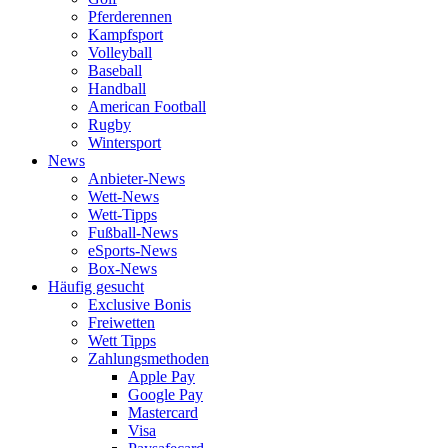
Pferderennen
Kampfsport
Volleyball
Baseball
Handball
American Football
Rugby
Wintersport
News
Anbieter-News
Wett-News
Wett-Tipps
Fußball-News
eSports-News
Box-News
Häufig gesucht
Exclusive Bonis
Freiwetten
Wett Tipps
Zahlungsmethoden
Apple Pay
Google Pay
Mastercard
Visa