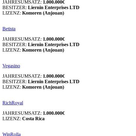
JAHRESUMSATZ:
1.000.000€
BESITZER:
Liernin Enterprises LTD
LIZENZ:
Komoren (Anjouan)
Betista
JAHRESUMSATZ:
1.000.000€
BESITZER:
Liernin Enterprises LTD
LIZENZ:
Komoren (Anjouan)
Vegasino
JAHRESUMSATZ:
1.000.000€
BESITZER:
Liernin Enterprises LTD
LIZENZ:
Komoren (Anjouan)
RichRoyal
JAHRESUMSATZ:
1.000.000€
LIZENZ:
Costa Rica
WinRolla