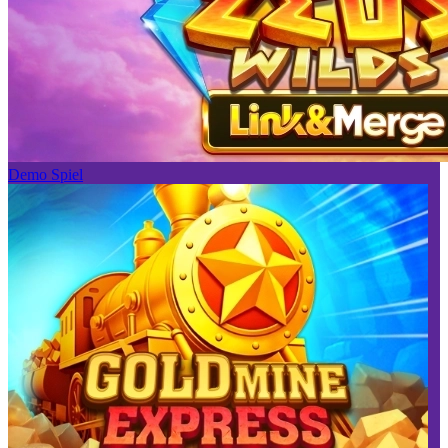
Demo Spiel