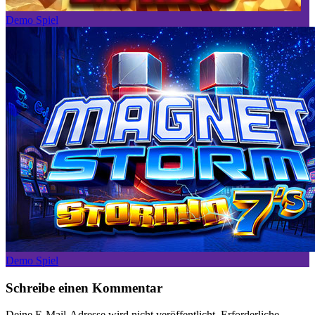
Demo Spiel
Demo Spiel
Schreibe einen Kommentar
Deine E-Mail-Adresse wird nicht veröffentlicht.
Erforderliche