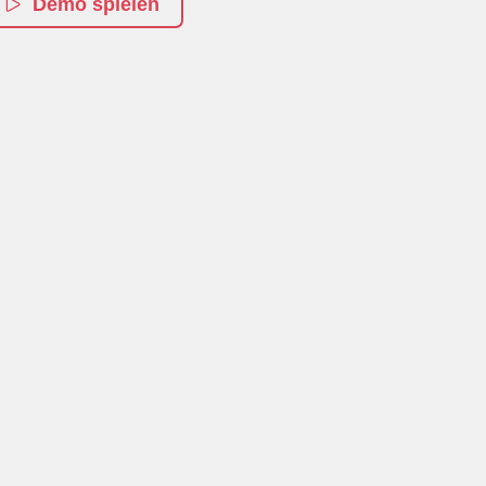
Demo spielen