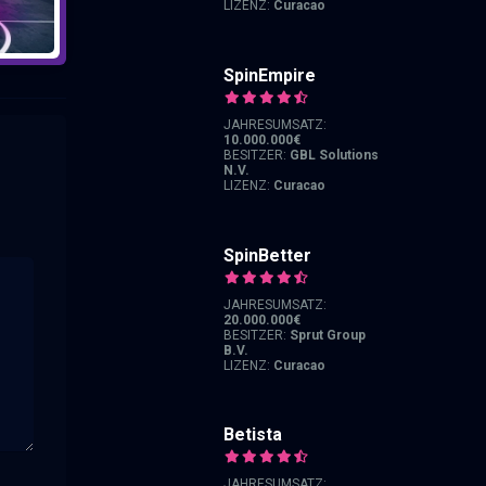
LIZENZ:
Curacao
SpinEmpire
JAHRESUMSATZ:
10.000.000€
BESITZER:
GBL Solutions
N.V.
LIZENZ:
Curacao
SpinBetter
JAHRESUMSATZ:
20.000.000€
BESITZER:
Sprut Group
B.V.
LIZENZ:
Curacao
Betista
JAHRESUMSATZ: