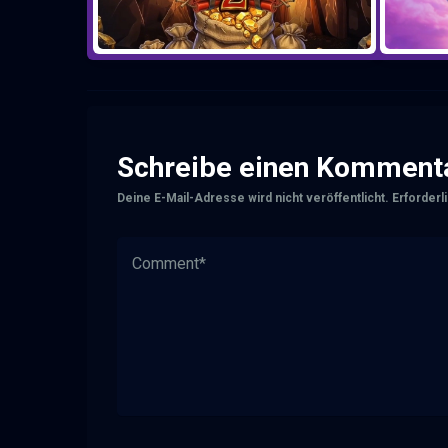
Schreibe einen Komment
Deine E-Mail-Adresse wird nicht veröffentlicht.
Erforderl