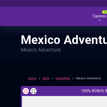
Casinos
Mexico Advent
Mexico Adventure
Home
»
Slots
»
DreamPlay
»
Mexico Adventure
100% BONUS BIS 50