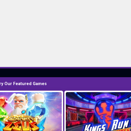
ry Our Featured Games