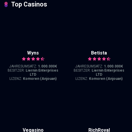
Top Casinos
Wyns
Betista
JAHRESUMSATZ:
1.000.000€
JAHRESUMSATZ:
1.000.000€
BESITZER:
Liernin Enterprises
BESITZER:
Liernin Enterprises
LTD
LTD
LIZENZ:
Komoren (Anjouan)
LIZENZ:
Komoren (Anjouan)
Vegasino
RichRoyal