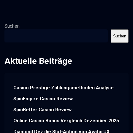
Suchen
Suchen
Aktuelle Beiträge
Casino Prestige Zahlungsmethoden Analyse
SpinEmpire Casino Review
SpinBetter Casino Review
Online Casino Bonus Vergleich Dezember 2025
Diamond Dez die Slot-Action von AvatarUX