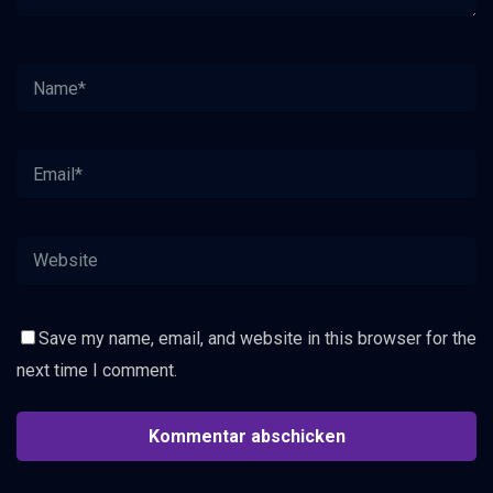
Save my name, email, and website in this browser for the
next time I comment.