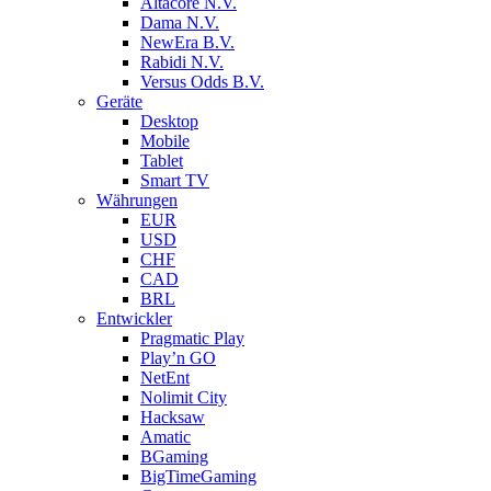
Altacore N.V.
Dama N.V.
NewEra B.V.
Rabidi N.V.
Versus Odds B.V.
Geräte
Desktop
Mobile
Tablet
Smart TV
Währungen
EUR
USD
CHF
CAD
BRL
Entwickler
Pragmatic Play
Play’n GO
NetEnt
Nolimit City
Hacksaw
Amatic
BGaming
BigTimeGaming